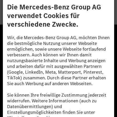
Bewerben
Die Mercedes-Benz Group.
Die Mercedes-Benz Group AG (ehemals Daimler AG)
ist eines der erfolgreichsten Automobilunternehmen
der Welt. Mit der Mercedes-Benz AG gehören wir zu
den größten Anbietern von Premium- und Luxus-Pkw
und Vans. Die Mercedes-Benz Mobility AG bietet
Finanzierung, Leasing, Fahrzeugabos und –miete,
Flottenmanagement, digitale Services rund um Laden
und Bezahlen, die Vermittlung von Versicherungen
sowie innovative Mobilitätsdienstleistungen an.
Mehr erfahren