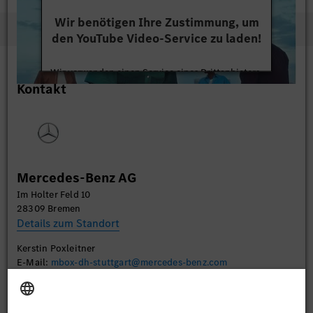
Wir benötigen Ihre Zustimmung, um
den YouTube Video-Service zu laden!
Wir verwenden einen Service eines Drittanbieters,
Kontakt
um Videoinhalte einzubetten. Dieser Service kann
Daten zu Ihren Aktivitäten sammeln. Bitte lesen
Sie die Details durch und stimmen Sie der Nutzung
des Service zu, um dieses Video anzusehen.
Mehr Informationen
Mercedes-Benz AG
Im Holter Feld 10
Akzeptieren
28309 Bremen
Details zum Standort
Kerstin Poxleitner
E-Mail:
mbox-dh-stuttgart@mercedes-benz.com