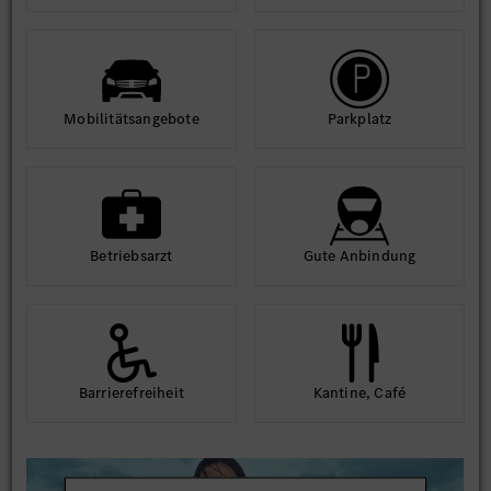
Mobilitäts­angebote
Park­platz
Betriebs­arzt
Gute An­bindung
Barriere­frei­heit
Kantine, Café