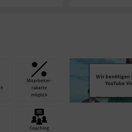
Wir benötigen
­
Mit­arbeiter­
YouTube Vi
ch
rabatte
möglich
Wir verwenden einen
Videoinhalte einzube
Ihren Aktivitäten sa
durch und stimmen S
diese
Coaching