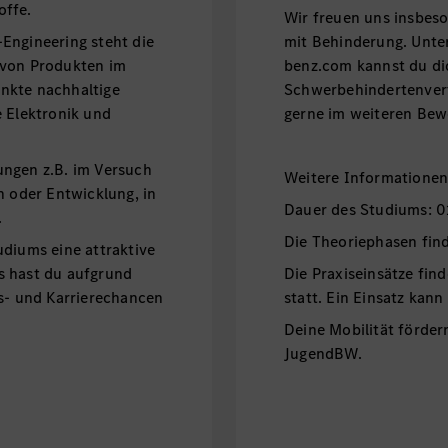
offe.
Wir freuen uns insbe
Engineering steht die
mit Behinderung. Unt
 von Produkten im
benz.com kannst du di
nkte nachhaltige
Schwerbehindertenvert
e Elektronik und
gerne im weiteren Bew
ungen z.B. im Versuch
Weitere Informatione
n oder Entwicklung, in
Dauer des Studiums: 0
.
Die Theoriephasen fin
udiums eine attraktive
s hast du aufgrund
Die Praxiseinsätze fin
gs- und Karrierechancen
statt. Ein Einsatz kann
Deine Mobilität förder
JugendBW.