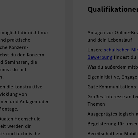
Qualifikatione
öglicht dir nicht nur
Anlagen zur Online-Be
und praktische
und dein Lebenslauf
iche Konzern-
Unsere
schulischen Mi
ebst du den Konzern
Bewerbung
findest du
d Seminaren, die
Was du außerdem mitbr
ommst du mit
n.
Eigeninitiative, Engage
n die konstruktive
Gute Kommunikations-
wicklung von
Großes Interesse an te
inen und Anlagen oder
Themen
ng und Montage.
Ausgeprägtes logisch-
 Dualen Hochschule
Begeisterung für unse
elt werden dir
sik und technische
Bereitschaft zur Mobili