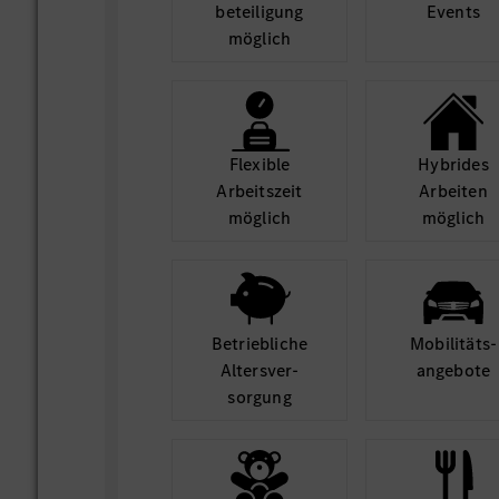
beteili­gung
Events
möglich
Flexible
Hybrides
Arbeits­zeit
Arbeiten
möglich
möglich
Betrieb­liche
Mobilitäts­
Alters­ver­
angebote
sorgung