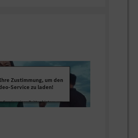
 Ihre Zustimmung, um den
deo-Service zu laden!
 Service eines Drittanbieters, um
tten. Dieser Service kann Daten zu
mmeln. Bitte lesen Sie die Details
ie der Nutzung des Service zu, um
s Video anzusehen.