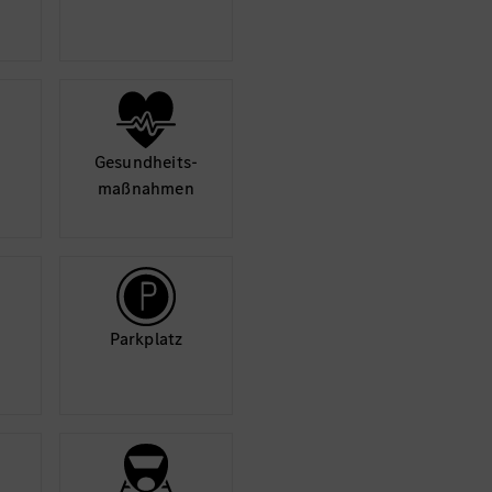
Mehr
Gesund­heits­
maß­nahmen
Park­platz