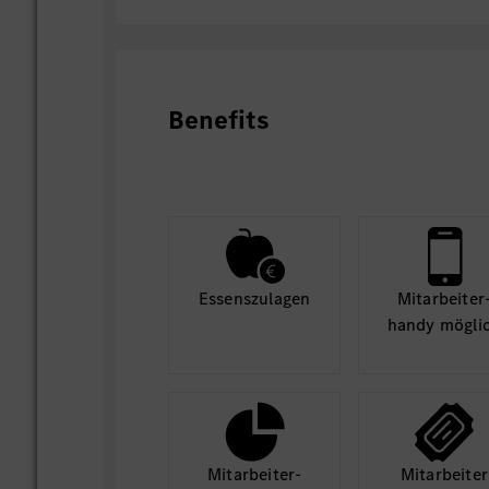
Benefits
Essens­zulagen
Mit­arbeiter
handy mögli
Mit­arbeiter­
Mit­arbeiter