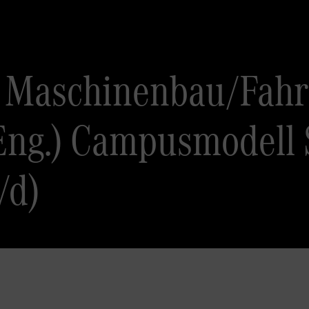
 Maschinenbau/Fahr
Eng.) Campusmodell S
/d)