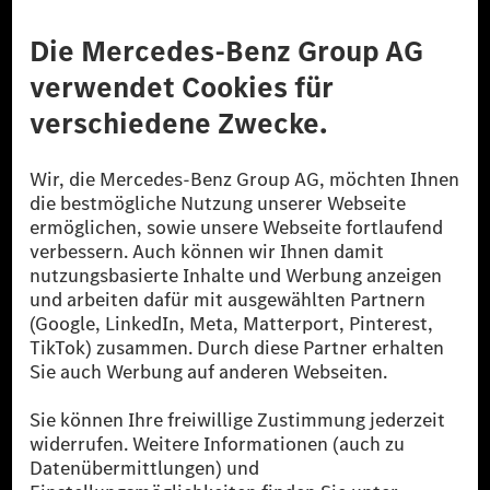
Anbieter
Rechtliche Hinweise
Einstellungen
Datenschutz
Lizenzhinweise Dritter
Barrierefreiheit
© 2026 Mercedes-Benz Group AG. Alle Rechte vorbehalten.
[1] Bilanziell CO₂-neutral bedeutet, dass nicht vermiedene oder nicht
reduzierte CO₂-Emissionen bei der Mercedes-Benz Group durch
zertifizierte Ausgleichsprojekte kompensiert werden.
[2] Renewable Charging ist ein integraler Bestandteil von MB.CHARGE
Public in Europa, den USA, Kanada und China. Sofern an der jeweiligen
Ladestation noch kein Strom aus erneuerbaren Energien vorliegt,
verwendet Renewable Charging Grünstromzertifikate*. Diese stellen
sicher, dass für Ladevorgänge über MB.CHARGE Public eine äquivalente
Strommenge aus erneuerbaren Energien ins Stromnetz eingespeist wird.
Sie stammen ausschließlich aus Wind- und Solarkraftanlagen, die jünger
als sechs Jahre sind.
* Inkl. EKOenergy Ökolabel
* Die angegebenen Werte wurden nach dem vorgeschriebenen
Messverfahren WLTP (Worldwide harmonised Light vehicles Test