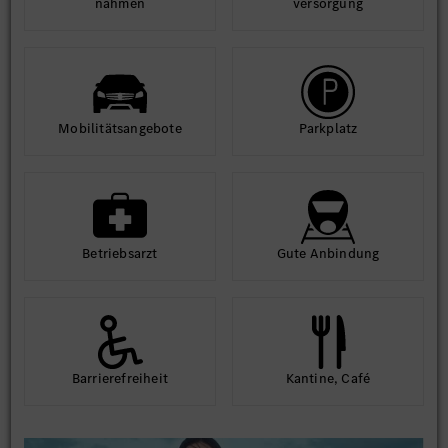
nahmen
ver­sorgung
Mobilitäts­angebote
Park­platz
Betriebs­arzt
Gute An­bindung
Barriere­frei­heit
Kantine, Café