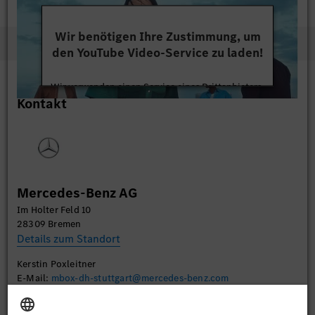
Wir benötigen Ihre Zustimmung, um
den YouTube Video-Service zu laden!
Wir verwenden einen Service eines Drittanbieters,
Kontakt
um Videoinhalte einzubetten. Dieser Service kann
Daten zu Ihren Aktivitäten sammeln. Bitte lesen
Sie die Details durch und stimmen Sie der Nutzung
des Service zu, um dieses Video anzusehen.
Mehr Informationen
Mercedes-Benz AG
Im Holter Feld 10
Akzeptieren
28309 Bremen
Details zum Standort
Kerstin Poxleitner
E-Mail:
mbox-dh-stuttgart@mercedes-benz.com