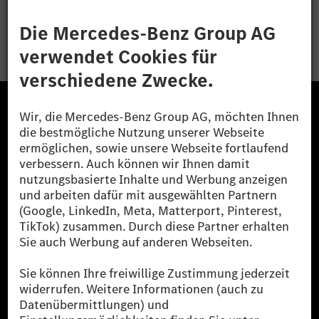
Bewerben
Die Mercedes-Benz Group.
Die Mercedes-Benz Group AG (ehemals Daimler AG)
ist eines der erfolgreichsten Automobilunternehmen
der Welt. Mit der Mercedes-Benz AG gehören wir zu
den größten Anbietern von Premium- und Luxus-Pkw
und Vans. Die Mercedes-Benz Mobility AG bietet
Finanzierung, Leasing, Fahrzeugabos und –miete,
Flottenmanagement, digitale Services rund um Laden
und Bezahlen, die Vermittlung von Versicherungen
sowie innovative Mobilitätsdienstleistungen an.
Mehr erfahren