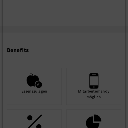
Benefits
Essens­zulagen
Mit­arbeiter­handy
möglich