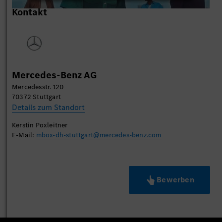
Wir verwenden einen Service eines Drittanbieters,
Kontakt
um Videoinhalte einzubetten. Dieser Service kann
Daten zu Ihren Aktivitäten sammeln. Bitte lesen
Sie die Details durch und stimmen Sie der Nutzung
des Service zu, um dieses Video anzusehen.
Mehr Informationen
Mercedes-Benz AG
Mercedesstr. 120
Akzeptieren
70372 Stuttgart
Details zum Standort
Kerstin Poxleitner
E-Mail:
mbox-dh-stuttgart@mercedes-benz.com
Bewerben