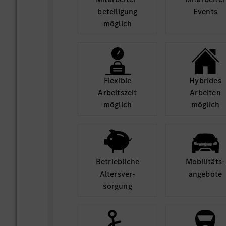
beteili­gung
Events
möglich
Flexible
Hybrides
Arbeits­zeit
Arbeiten
möglich
möglich
Betrieb­liche
Mobilitäts­
Alters­ver­
angebote
sorgung