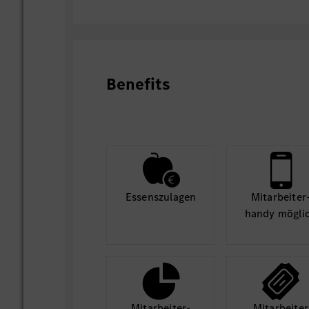
Benefits
Essens­zulagen
Mit­arbeiter
handy mögli
Mit­arbeiter­
Mit­arbeiter