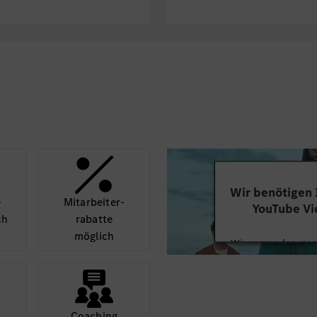
Wir benötigen
­
Mit­arbeiter­
YouTube Vi
ch
rabatte
möglich
Wir verwenden einen
Videoinhalte einzube
Ihren Aktivitäten sa
durch und stimmen S
diese
Coaching