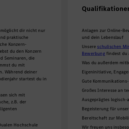
Qualifikatione
öglicht dir nicht nur
Anlagen zur Online-Be
und praktische
und dein Lebenslauf
iche Konzern-
Unsere
schulischen Mi
ebst du den Konzern
Bewerbung
findest du
d Seminaren, die
Was du außerdem mitbr
ommst du mit
n. Während deiner
Eigeninitiative, Engage
dienjahr startest du in
Gute Kommunikations-
Großes Interesse an t
sen sich mit
Ausgeprägtes logisch-
che, z.B. der
lligenten
Begeisterung für unse
ustrie 4.0).
Bereitschaft zur Mobili
 Dualen Hochschule
Wir freuen uns insbe