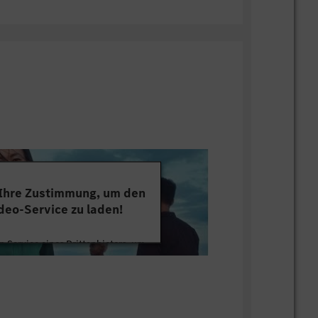
 Ihre Zustimmung, um den
deo-Service zu laden!
 Service eines Drittanbieters, um
tten. Dieser Service kann Daten zu
mmeln. Bitte lesen Sie die Details
ie der Nutzung des Service zu, um
s Video anzusehen.