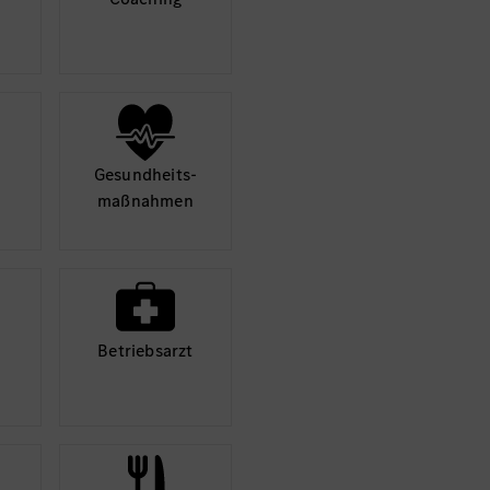
Mehr
Gesund­heits­
maß­nahmen
Betriebs­arzt