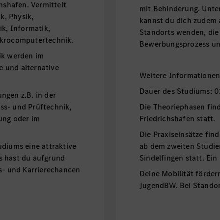
shafen. Vermittelt
mit Behinderung. Unt
, Physik,
kannst du dich zudem 
ik, Informatik,
Standorts wenden, die
ikrocomputertechnik.
Bewerbungsprozess unt
ik werden im
 und alternative
Weitere Informatione
Dauer des Studiums: 0
ngen z.B. in der
ss- und Prüftechnik,
Die Theoriephasen fi
ung oder im
Friedrichshafen statt.
Die Praxiseinsätze fin
udiums eine attraktive
ab dem zweiten Studie
s hast du aufgrund
Sindelfingen statt. Ein
gs- und Karrierechancen
Deine Mobilität förder
JugendBW. Bei Standor
finanzielle Unterstützu