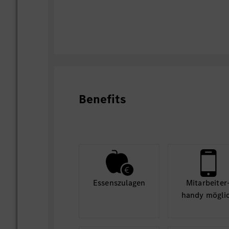
Benefits
Essens­zulagen
Mit­arbeiter
handy mögli