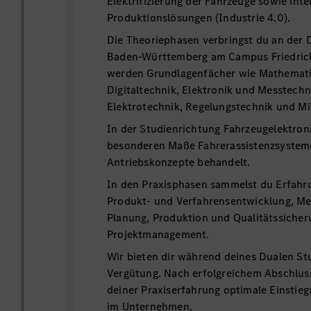
Elektrifizierung der Fahrzeuge sowie inte
Produktionslösungen (Ind
Die Theoriephasen verbringst du an der
Baden-Württemberg am Campus Friedrich
werden Grundlagenfächer wie Mathematik
Digitaltechnik, Elektronik und Messtechn
Elektrotechnik, Regelungstechnik und M
In der Studienrichtung Fahrzeugelektron
besonderen Maße Fahrerassistenzsysteme
Antriebskonzepte behandelt.
In den Praxisphasen sammelst du Erfahru
Produkt- und Verfahrensentwicklung, Me
Planung, Produktion und Qualitätssicher
Projektmanagement.
Wir bieten dir während deines Dualen St
Vergütung. Nach erfolgreichem Abschlus
deiner Praxiserfahrung optimale Einstie
im Unternehmen.