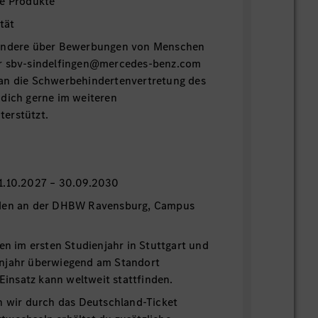
re Produkte
tät
sondere über Bewerbungen von Menschen
er sbv-sindelfingen@mercedes-benz.com
an die Schwerbehindertenvertretung des
 dich gerne im weiteren
erstützt.
n
1.10.2027 – 30.09.2030
nden an der DHBW Ravensburg, Campus
den im ersten Studienjahr in Stuttgart und
njahr überwiegend am Standort
 Einsatz kann weltweit stattfinden.
n wir durch das Deutschland-Ticket