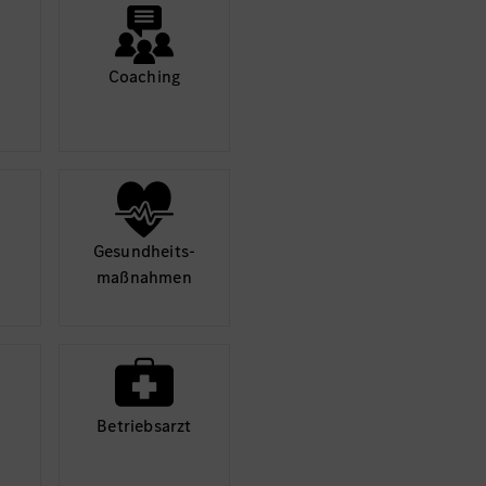
Ihren Aktivitäten sa
durch und stimmen S
diese
Coaching
Mehr
Gesund­heits­
maß­nahmen
Betriebs­arzt