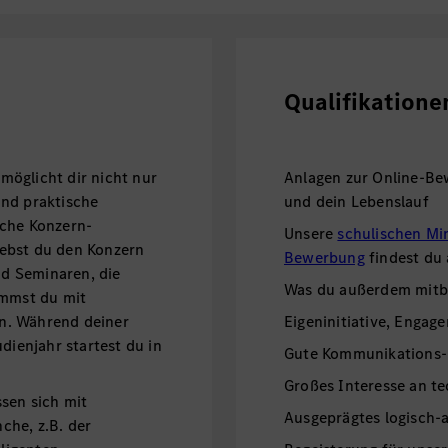
Qualifikatione
öglicht dir nicht nur
Anlagen zur Online-Be
und praktische
und dein Lebenslauf
iche Konzern-
Unsere
schulischen Mi
ebst du den Konzern
Bewerbung
findest du
d Seminaren, die
Was du außerdem mitbr
ommst du mit
n. Während deiner
Eigeninitiative, Engage
dienjahr startest du in
Gute Kommunikations-
Großes Interesse an t
sen sich mit
Ausgeprägtes logisch-
che, z.B. der