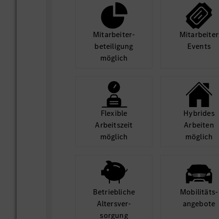
Mit­arbeiter­
Mit­arbeiter
beteili­gung
Events
möglich
Flexible
Hybrides
Arbeits­zeit
Arbeiten
möglich
möglich
Betrieb­liche
Mobilitäts­
Alters­ver­
angebote
sorgung