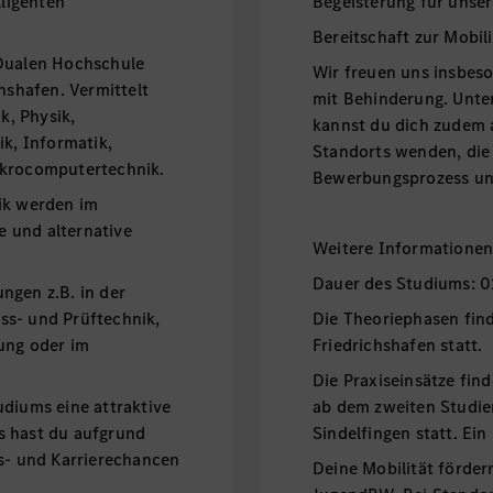
lligenten
Begeisterung für unse
ustrie 4.0).
Bereitschaft zur Mobili
 Dualen Hochschule
Wir freuen uns insbe
shafen. Vermittelt
mit Behinderung. Unt
, Physik,
kannst du dich zudem 
ik, Informatik,
Standorts wenden, die
ikrocomputertechnik.
Bewerbungsprozess unt
ik werden im
 und alternative
Weitere Informatione
Dauer des Studiums: 0
ngen z.B. in der
ss- und Prüftechnik,
Die Theoriephasen fi
ung oder im
Friedrichshafen statt.
Die Praxiseinsätze fin
udiums eine attraktive
ab dem zweiten Studie
s hast du aufgrund
Sindelfingen statt. Ein
gs- und Karrierechancen
Deine Mobilität förder