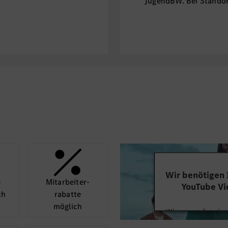
JugendBW. Bei Standor
finanzielle Unterstützu
Wir benötigen
­
Mit­arbeiter­
YouTube Vi
ch
rabatte
möglich
Wir verwenden einen
Videoinhalte einzube