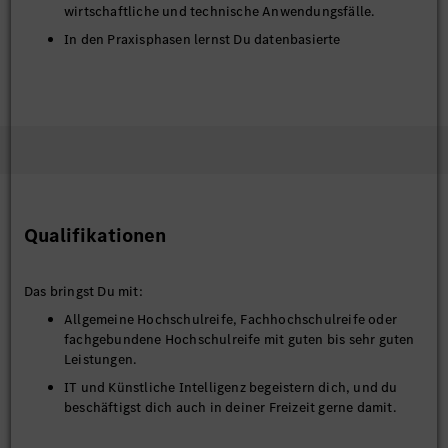
wirtschaftliche und technische Anwendungsfälle.
In den Praxisphasen lernst Du datenbasierte
Fragestellungen im Unternehmenskontext zu bearbeiten,
Prozesse zu analysieren und innovative Lösungen
mitzugestalten.
Darüber hinaus wird das Studium durch fach- und
persönlichkeitsorientierte Seminare im Unternehmen
ergänzt.
Qualifikationen
Das bringst Du mit:
Allgemeine Hochschulreife, Fachhochschulreife oder
fachgebundene Hochschulreife mit guten bis sehr guten
Leistungen.
IT und Künstliche Intelligenz begeistern dich, und du
beschäftigst dich auch in deiner Freizeit gerne damit.