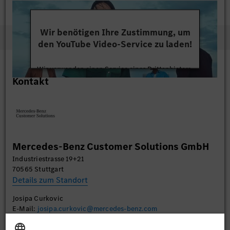
Wir benötigen Ihre Zustimmung, um
den YouTube Video-Service zu laden!
Wir verwenden einen Service eines Drittanbieters,
Kontakt
um Videoinhalte einzubetten. Dieser Service kann
Daten zu Ihren Aktivitäten sammeln. Bitte lesen
Sie die Details durch und stimmen Sie der Nutzung
des Service zu, um dieses Video anzusehen.
Mehr Informationen
Mercedes-Benz Customer Solutions GmbH
Industriestrasse 19+21
Akzeptieren
70565 Stuttgart
Details zum Standort
Josipa Curkovic
E-Mail:
josipa.curkovic@mercedes-benz.com