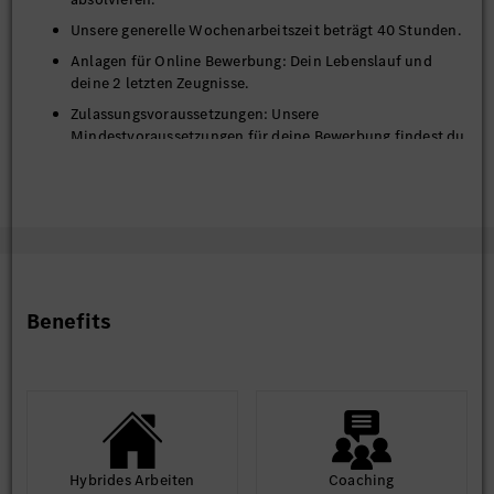
Unsere generelle Wochenarbeitszeit beträgt 40 Stunden.
Anlagen für Online Bewerbung: Dein Lebenslauf und
deine 2 letzten Zeugnisse.
Zulassungsvoraussetzungen: Unsere
Mindestvoraussetzungen für deine Bewerbung findest du
auf unserer
Homepage
. Viel Erfolg!
BITTE BEWIRB DICH AUSSCHLIESSLICH ONLINE - HIER ÜBER
DAS PORTAL - PER ONLINE FORMULAR. Bitte lade deinen
Lebenslauf und deine Zeugnisse hoch. Beim Upload bitte
beachten: Mindestens 2 Dokumente, Dateibezeichnung max. 20
Benefits
Zeichen, Datenmenge insgesamt max. 6 MB Wir freuen uns
insbesondere über Bewerbungen schwerbehinderter und ihnen
gleichgestellter Menschen.
Hybrides Arbeiten
Coaching