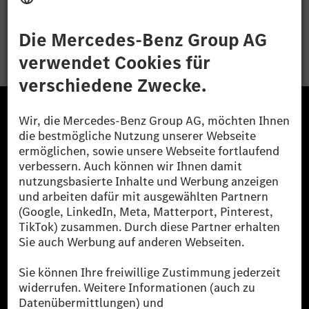
Bewerben
Die Mercedes-Benz Group.
Die Mercedes-Benz Group AG (ehemals Daimler AG)
ist eines der erfolgreichsten Automobilunternehmen
der Welt. Mit der Mercedes-Benz AG gehören wir zu
den größten Anbietern von Premium- und Luxus-Pkw
und Vans. Die Mercedes-Benz Mobility AG bietet
Finanzierung, Leasing, Fahrzeugabos und –miete,
Flottenmanagement, digitale Services rund um Laden
und Bezahlen, die Vermittlung von Versicherungen
sowie innovative Mobilitätsdienstleistungen an.