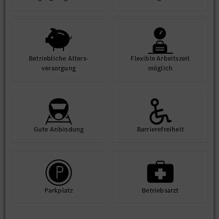
Betrieb­liche Alters­
Flexible Arbeits­zeit
ver­sorgung
möglich
Gute An­bindung
Barriere­frei­heit
Park­platz
Betriebs­arzt