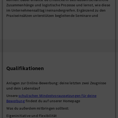
Zusammenhänge und logistische Prozesse und lernst, wie diese
im Unternehmensalltag ineinandergreifen. Ergänzend zu den
Praxiseinsätzen unterstützen begleitende Seminare und
Fachvorträge deine persönliche und fachliche Entwicklung und
tragen dazu bei, ein ganzheitliches Verständnis für
wirtschaftliche und logistische Zusammenhänge zu entwickeln.
Wir bieten dir während deines Dualen Studiums eine attraktive
Vergütung. Nach erfolgreichem Abschluss hast du aufgrund
deiner Praxiserfahrung optimale Einstiegs- und
Karrierechancen im Unternehmen.
Darüber hinaus wird das Studium durch fach- und
Qualifikationen
persönlichkeitsorientierte Seminare im Unternehmen ergänzt.
Anlagen zur Online-Bewerbung: deine letzten zwei Zeugnisse
und dein Lebenslauf
Unsere
schulischen Mindestvoraussetzungen für deine
Bewerbung
findest du auf unserer Homepage
Was du außerdem mitbringen solltest:
Eigeninitiative und Flexibilität