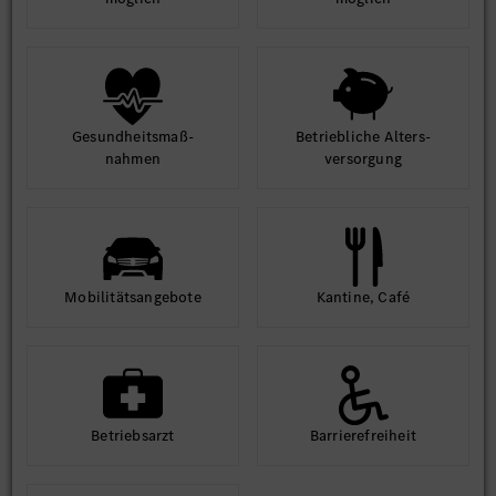
Gesund­heits­maß­
Betrieb­liche Alters­
nahmen
ver­sorgung
Mobilitäts­angebote
Kantine, Café
Betriebs­arzt
Barriere­frei­heit