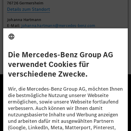
Akzeptieren
76726 Germersheim
Details zum Standort
Johanna Hartmann
E-Mail:
johanna.hartmann@mercedes-benz.com
Bewerben
Die Mercedes-Benz Group.
Die Mercedes-Benz Group AG (ehemals Daimler AG)
ist eines der erfolgreichsten Automobilunternehmen
der Welt. Mit der Mercedes-Benz AG gehören wir zu
den größten Anbietern von Premium- und Luxus-Pkw