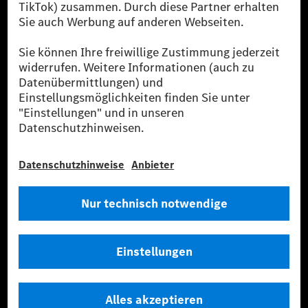
und Vans. Die Mercedes-Benz Mobility AG bietet
Finanzierung, Leasing, Fahrzeugabos und –miete,
Flottenmanagement, digitale Services rund um Laden
und Bezahlen, die Vermittlung von Versicherungen
sowie innovative Mobilitätsdienstleistungen an.
Mehr erfahren
Technische Support-Hotline
Kontakt
Standorte
Anbieter
Rechtliche Hinweise
Einstellungen
Datenschutz
Lizenzhinweise Dritter
Allgemeine Geschäftsbedingungen