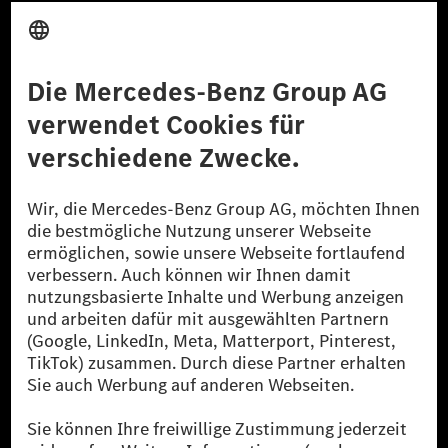
Anbieter
Rechtliche Hinweise
Einstellungen
Datenschutz
Lizenzhinweise Dritter
Barrierefreiheit
© 2026 Mercedes-Benz Group AG. Alle Rechte vorbehalten.
[1] Bilanziell CO₂-neutral bedeutet, dass nicht vermiedene oder nicht
reduzierte CO₂-Emissionen bei der Mercedes-Benz Group durch
zertifizierte Ausgleichsprojekte kompensiert werden.
[2] Renewable Charging ist ein integraler Bestandteil von MB.CHARGE
Public in Europa, den USA, Kanada und China. Sofern an der jeweiligen
Ladestation noch kein Strom aus erneuerbaren Energien vorliegt,
verwendet Renewable Charging Grünstromzertifikate*. Diese stellen
sicher, dass für Ladevorgänge über MB.CHARGE Public eine äquivalente
Strommenge aus erneuerbaren Energien ins Stromnetz eingespeist wird.
Sie stammen ausschließlich aus Wind- und Solarkraftanlagen, die jünger
als sechs Jahre sind.
* Inkl. EKOenergy Ökolabel
* Die angegebenen Werte wurden nach dem vorgeschriebenen
Messverfahren WLTP (Worldwide harmonised Light vehicles Test