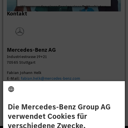
Wir verwenden einen Service eines Drittanbieters,
Kontakt
um Videoinhalte einzubetten. Dieser Service kann
Daten zu Ihren Aktivitäten sammeln. Bitte lesen
Sie die Details durch und stimmen Sie der Nutzung
des Service zu, um dieses Video anzusehen.
Mehr Informationen
Mercedes-Benz AG
Industriestrasse 19+21
Akzeptieren
70565 Stuttgart
Fabian Johann Helk
E-Mail:
fabian.helk@mercedes-benz.com
Bewerben