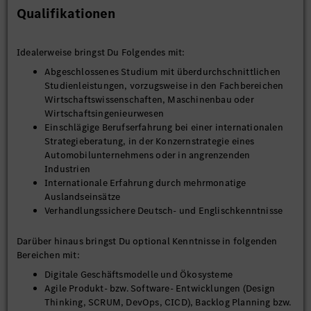
Qualifikationen
Fragestellungen
Entwicklung neuer Strategien und Lösungsansätze in
enger Interaktion mit den Kunden
Idealerweise bringst Du Folgendes mit:
Verantwortung für die erfolgreiche Umsetzung von
Teilarbeitspaketen
Abgeschlossenes Studium mit überdurchschnittlichen
Steuerung von Teams bei der Erarbeitung einzelner
Studienleistungen, vorzugsweise in den Fachbereichen
Arbeitspakete
Wirtschaftswissenschaften, Maschinenbau oder
Ableitung von neuen konzeptionellen Ansätzen und
Wirtschaftsingenieurwesen
Methoden für zukünftige Projekte
Einschlägige Berufserfahrung bei einer internationalen
Strategieberatung, in der Konzernstrategie eines
Automobilunternehmens oder in angrenzenden
Industrien
Internationale Erfahrung durch mehrmonatige
Auslandseinsätze
Verhandlungssichere Deutsch- und Englischkenntnisse
Darüber hinaus bringst Du optional Kenntnisse in folgenden
Bereichen mit:
Digitale Geschäftsmodelle und Ökosysteme
Agile Produkt- bzw. Software- Entwicklungen (Design
Thinking, SCRUM, DevOps, CICD), Backlog Planning bzw.