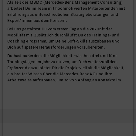
Als Teil des MBMC (Mercedes-Benz Management Consulting)
arbeitest Du im Team mit hochmotivierten Mitarbeitenden mit
Erfahrung aus unterschiedlichen Strategieberatungen und
Expert*innen aus dem Konzern.
Bei uns gestaltest Du vom ersten Tag an die Zukunft der
Mobilität mit. Zusätzlich durchläufst Du das Trainings- und
Coaching-Programm, um Deine Soft-Skills auszubauen und
Dich auf spätere Herausforderungen vorzubereiten.
Du hast außerdem die Möglichkeit zwischen drei und fünf
Trainingstagen im Jahr zu nutzen, um Dich weiterzubilden.
Ergänzend dazu, bietet Dir die Projektvielfalt die Möglichkeit,
ein breites Wissen über die Mercedes-Benz AG und ihre
Arbeitsweise aufzubauen, um so von Anfang an Kontakte im
Konzern zu knüpfen und auszubauen.
Darüber hinaus kannst Du Dich auch über den Projektalltag
hinaus bei vielen verschiedenen internen Themen
(Women@MBMC, Diversity@MBMC, Teilnahme an Recruiting-
Events, Mitgestaltung des Trainingsportfolios, und vieles mehr)
engagieren.
Diese Herausforderungen kommen u. a. auf Dich zu:
Beratung der Kundschaft zu strategischen und operativen