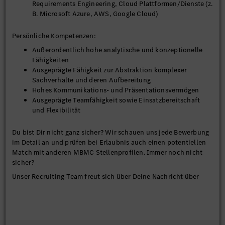
Requirements Engineering, Cloud Plattformen/Dienste (z.
B. Microsoft Azure, AWS, Google Cloud)
Persönliche Kompetenzen:
Außerordentlich hohe analytische und konzeptionelle
Fähigkeiten
Ausgeprägte Fähigkeit zur Abstraktion komplexer
Sachverhalte und deren Aufbereitung
Hohes Kommunikations- und Präsentationsvermögen
Ausgeprägte Teamfähigkeit sowie Einsatzbereitschaft
und Flexibilität
Du bist Dir nicht ganz sicher? Wir schauen uns jede Bewerbung
im Detail an und prüfen bei Erlaubnis auch einen potentiellen
Match mit anderen MBMC Stellenprofilen. Immer noch nicht
sicher?
Unser Recruiting-Team freut sich über Deine Nachricht über
careers_managementconsulting@mercedes-benz.com.
Bitte beachte, dass wir in einem hybriden Arbeitsmodell
arbeiten, da unser Arbeitsmodell projektabhängig ist und daher
eine Vor-Ort-Präsenz von bis zu 5 Tagen erforderlich sein kann.