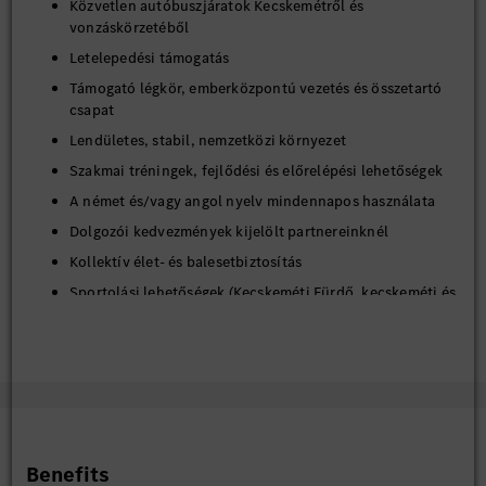
Közvetlen autóbuszjáratok Kecskemétről és
vonzáskörzetéből
Letelepedési támogatás
Támogató légkör, emberközpontú vezetés és összetartó
csapat
Lendületes, stabil, nemzetközi környezet
Szakmai tréningek, fejlődési és előrelépési lehetőségek
A német és/vagy angol nyelv mindennapos használata
Dolgozói kedvezmények kijelölt partnereinknél
Kollektív élet- és balesetbiztosítás
Sportolási lehetőségek (Kecskeméti Fürdő, kecskeméti és
Kecskemét környéki edzőtermek)
Étkezési lehetőség minden gyár részlegben a kollégák
számára
Széles választékú, modern, kényelmes munkaruha
Egészségmegőrző intézkedések (vállalati pszichológus,
egészséghónap: influenza elleni oltás, egészségnevelő,
Benefits
prevenciós előadások)