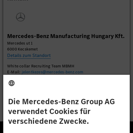
Daten zu Ihren Aktivitäten sammeln. Bitte lesen
Sie die Details durch und stimmen Sie der Nutzung
des Service zu, um dieses Video anzusehen.
Mehr Informationen
Mercedes-Benz Manufacturing Hungary Kft.
Mercedes ut 1
Akzeptieren
6000 Kecskemet
Details zum Standort
White collar Recruiting Team MBMH
E-Mail:
jelentkezes@mercedes-benz.com
Bewerben