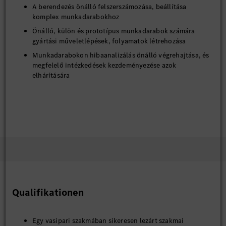
A berendezés önálló felszerszámozása, beállítása
komplex munkadarabokhoz
Önálló, külön és prototípus munkadarabok számára
gyártási műveletlépések, folyamatok létrehozása
Munkadarabokon hibaanalizálás önálló végrehajtása, és
megfelelő intézkedések kezdeményezése azok
elhárítására
Qualifikationen
Egy vasipari szakmában sikeresen lezárt szakmai