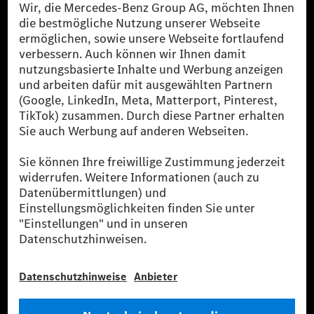
Die Mercedes-Benz Group.
Die Mercedes-Benz Group AG (ehemals Daimler AG)
ist eines der erfolgreichsten Automobilunternehmen
der Welt. Mit der Mercedes-Benz AG gehören wir zu
den größten Anbietern von Premium- und Luxus-Pkw
und Vans. Die Mercedes-Benz Mobility AG bietet
Finanzierung, Leasing, Fahrzeugabos und –miete,
Flottenmanagement, digitale Services rund um Laden
und Bezahlen, die Vermittlung von Versicherungen
sowie innovative Mobilitätsdienstleistungen an.
Mehr erfahren
Technische Support-Hotline
Kontakt
Standorte