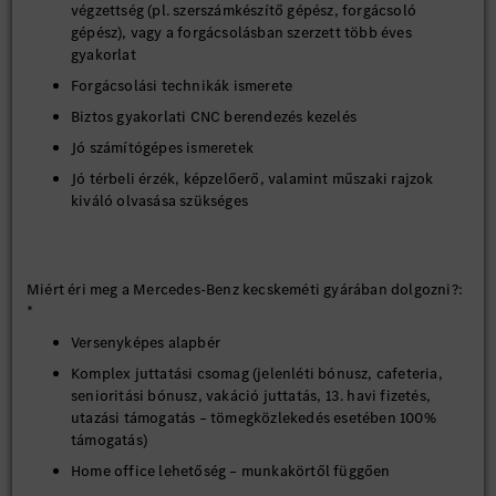
végzettség (pl. szerszámkészítő gépész, forgácsoló
gépész), vagy a forgácsolásban szerzett több éves
gyakorlat
Forgácsolási technikák ismerete
Biztos gyakorlati CNC berendezés kezelés
Jó számítógépes ismeretek
Jó térbeli érzék, képzelőerő, valamint műszaki rajzok
kiváló olvasása szükséges
Miért éri meg a Mercedes-Benz kecskeméti gyárában dolgozni?:
*
Versenyképes alapbér
Komplex juttatási csomag (jelenléti bónusz, cafeteria,
senioritási bónusz, vakáció juttatás, 13. havi fizetés,
utazási támogatás – tömegközlekedés esetében 100%
támogatás)
Home office lehetőség – munkakörtől függően