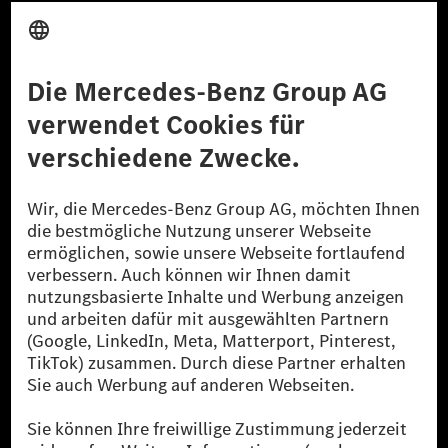
Anbieter
Rechtliche Hinweise
Einstellungen
Datenschutz
Lizenzhinweise Dritter
Barrierefreiheit
© 2026 Mercedes-Benz Group AG. Alle Rechte vorbehalten.
[1] Bilanziell CO₂-neutral bedeutet, dass nicht vermiedene oder nicht
reduzierte CO₂-Emissionen bei der Mercedes-Benz Group durch
zertifizierte Ausgleichsprojekte kompensiert werden.
[2] Renewable Charging ist ein integraler Bestandteil von MB.CHARGE
Public in Europa, den USA, Kanada und China. Sofern an der jeweiligen
Ladestation noch kein Strom aus erneuerbaren Energien vorliegt,
verwendet Renewable Charging Grünstromzertifikate*. Diese stellen
sicher, dass für Ladevorgänge über MB.CHARGE Public eine äquivalente
Strommenge aus erneuerbaren Energien ins Stromnetz eingespeist wird.
Sie stammen ausschließlich aus Wind- und Solarkraftanlagen, die jünger
als sechs Jahre sind.
* Inkl. EKOenergy Ökolabel
* Die angegebenen Werte wurden nach dem vorgeschriebenen
Messverfahren WLTP (Worldwide harmonised Light vehicles Test