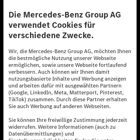
Anbieter
Rechtliche Hinweise
Einstellungen
Datenschutz
Lizenzhinweise Dritter
Barrierefreiheit
© 2026 Mercedes-Benz Group AG. Alle Rechte vorbehalten.
[1] Bilanziell CO₂-neutral bedeutet, dass nicht vermiedene oder nicht
reduzierte CO₂-Emissionen bei der Mercedes-Benz Group durch
zertifizierte Ausgleichsprojekte kompensiert werden.
[2] Renewable Charging ist ein integraler Bestandteil von MB.CHARGE
Public in Europa, den USA, Kanada und China. Sofern an der jeweiligen
Ladestation noch kein Strom aus erneuerbaren Energien vorliegt,
verwendet Renewable Charging Grünstromzertifikate*. Diese stellen
sicher, dass für Ladevorgänge über MB.CHARGE Public eine äquivalente
Strommenge aus erneuerbaren Energien ins Stromnetz eingespeist wird.
Sie stammen ausschließlich aus Wind- und Solarkraftanlagen, die jünger
als sechs Jahre sind.
* Inkl. EKOenergy Ökolabel
* Die angegebenen Werte wurden nach dem vorgeschriebenen
Messverfahren WLTP (Worldwide harmonised Light vehicles Test