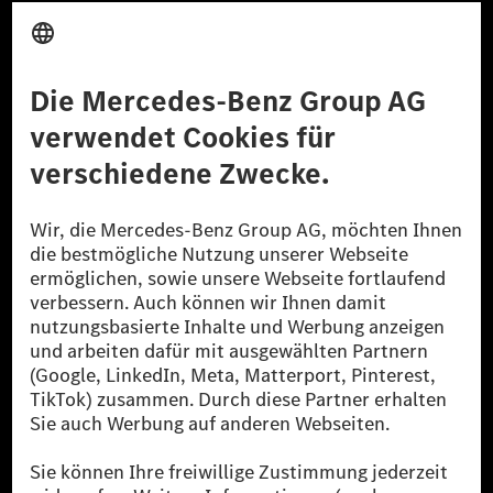
Anbieter
Rechtliche Hinweise
Einstellungen
Datenschutz
Lizenzhinweise Dritter
Barrierefreiheit
© 2026 Mercedes-Benz Group AG. Alle Rechte vorbehalten.
[1] Bilanziell CO₂-neutral bedeutet, dass nicht vermiedene oder nicht
reduzierte CO₂-Emissionen bei der Mercedes-Benz Group durch
zertifizierte Ausgleichsprojekte kompensiert werden.
[2] Renewable Charging ist ein integraler Bestandteil von MB.CHARGE
Public in Europa, den USA, Kanada und China. Sofern an der jeweiligen
Ladestation noch kein Strom aus erneuerbaren Energien vorliegt,
verwendet Renewable Charging Grünstromzertifikate*. Diese stellen
sicher, dass für Ladevorgänge über MB.CHARGE Public eine äquivalente
Strommenge aus erneuerbaren Energien ins Stromnetz eingespeist wird.
Sie stammen ausschließlich aus Wind- und Solarkraftanlagen, die jünger
als sechs Jahre sind.
* Inkl. EKOenergy Ökolabel
* Die angegebenen Werte wurden nach dem vorgeschriebenen
Messverfahren WLTP (Worldwide harmonised Light vehicles Test