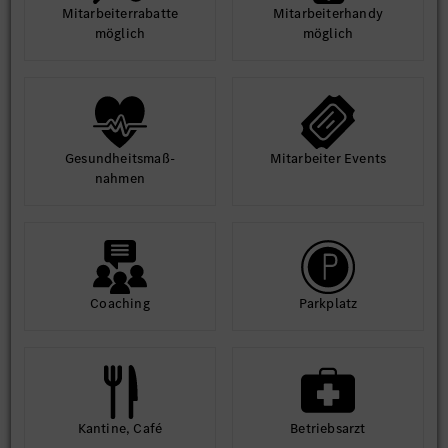
Mit­arbeiter­rabatte
Mit­arbeiter­handy
möglich
möglich
Gesund­heits­maß­
Mit­arbeiter Events
nahmen
Coaching
Park­platz
Kantine, Café
Betriebs­arzt