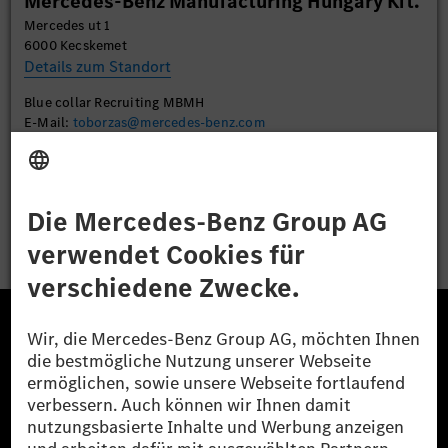
Mercedes-Benz Manufacturing Hungary Kft.
Mercedes ut 1
Akzeptieren
6000 Kecskemet
Details zum Standort
Blue collar Recruiting MBMH
E-Mail:
toborzas@mercedes-benz.com
Bewerben
Die Mercedes-Benz Group.
Die Mercedes-Benz Group AG (ehemals Daimler AG)
ist eines der erfolgreichsten Automobilunternehmen
der Welt. Mit der Mercedes-Benz AG gehören wir zu