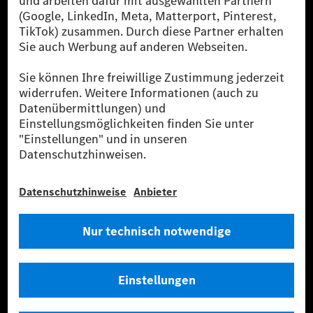
den größten Anbietern von Premium- und Luxus-Pkw
und Vans. Die Mercedes-Benz Mobility AG bietet
Finanzierung, Leasing, Fahrzeugabos und –miete,
Flottenmanagement, digitale Services rund um Laden
und Bezahlen, die Vermittlung von Versicherungen
sowie innovative Mobilitätsdienstleistungen an.
Mehr erfahren
Technische Support-Hotline
Kontakt
Standorte
Anbieter
Rechtliche Hinweise
Einstellungen
Datenschutz
Lizenzhinweise Dritter