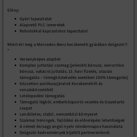
Előny:
Gyári tapasztalat
Alapvető PLC ismeretek
Robotokkal kapcsolatos tapasztalat
Miért éri meg a Mercedes-Benz kecskeméti gyárában dolgozni?:
*
Versenyképes alapbér
Komplex juttatási csomag (jelenléti bónusz, senioritási
bónusz, vakáció juttatás, 13. havi fizetés, utazási
támogatás – tömegközlekedés esetében 100% támogatás)
Közvetlen autóbuszjáratok Kecskemétről és
vonzáskörzetéből
Letelepedési támogatás
Támogató légkör, emberközpontú vezetés és összetartó
csapat
Lendületes, stabil, nemzetközi környezet
Szakmai tréningek, fejlődési és előrelépési lehetőségek
A német és/vagy angol nyelv mindennapos használata
Dolgozói kedvezmények kijelölt partnereinknél