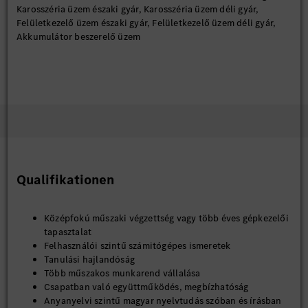
Karosszéria üzem északi gyár, Karosszéria üzem déli gyár,
Felületkezelő üzem északi gyár, Felületkezelő üzem déli gyár,
Akkumulátor beszerelő üzem
Qualifikationen
Középfokú műszaki végzettség vagy több éves gépkezelői
tapasztalat
Felhasználói szintű számitógépes ismeretek
Tanulási hajlandóság
Több műszakos munkarend vállalása
Csapatban való együttműködés, megbízhatóság
Anyanyelvi szintű magyar nyelvtudás szóban és írásban