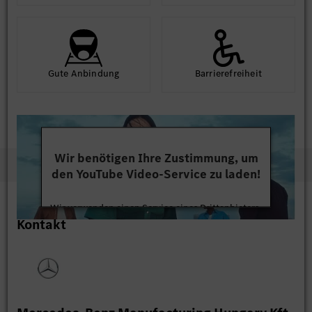
Gute An­bindung
Barriere­frei­heit
Wir benötigen Ihre Zustimmung, um
den YouTube Video-Service zu laden!
Wir verwenden einen Service eines Drittanbieters,
Kontakt
um Videoinhalte einzubetten. Dieser Service kann
Daten zu Ihren Aktivitäten sammeln. Bitte lesen
Sie die Details durch und stimmen Sie der Nutzung
des Service zu, um dieses Video anzusehen.
Mehr Informationen