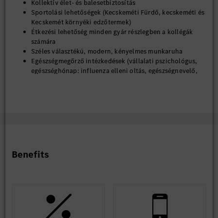
Kollektív élet- és balesetbiztosítás
Sportolási lehetőségek (Kecskeméti Fürdő, kecskeméti és
Kecskemét környéki edzőtermek)
Étkezési lehetőség minden gyár részlegben a kollégák
számára
Széles választékú, modern, kényelmes munkaruha
Egészségmegőrző intézkedések (vállalati pszichológus,
egészséghónap: influenza elleni oltás, egészségnevelő,
prevenciós előadások)
Az innovatív és kreatív ötletek megvalósítását elismerjük
és jutalmazzuk
*A fent felsorolt elemek a munkáltató szabályzatában
meghatározott feltételek szerint vehetőek igénybe.
Stabil munkahely, szakmai fejlődés és kimagasló juttatási
Benefits
csomag - ezeket biztosítja számodra a kecskeméti Mercedes-
Benz Gyár.
Hasznosítsd nálunk tudásod és szakmai tapasztalatod, és
csatlakozz folyamatosan bővülő csapatunkhoz!
Amennyiben hirdetésünk felkeltette érdeklődésed, regisztrálj
jelölti adatbázisunkba és töltsd fel szakmai önéletrajzod!