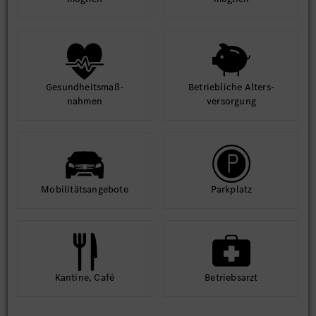
Gesund­heits­maß­
Betrieb­liche Alters­
nahmen
ver­sorgung
Mobilitäts­angebote
Park­platz
Kantine, Café
Betriebs­arzt