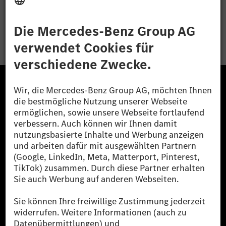
Bewerben
Die Mercedes-Benz Group.
Die Mercedes-Benz Group AG (ehemals Daimler AG)
ist eines der erfolgreichsten Automobilunternehmen
der Welt. Mit der Mercedes-Benz AG gehören wir zu
den größten Anbietern von Premium- und Luxus-Pkw
und Vans. Die Mercedes-Benz Mobility AG bietet
Finanzierung, Leasing, Fahrzeugabos und –miete,
Flottenmanagement, digitale Services rund um Laden
und Bezahlen, die Vermittlung von Versicherungen
sowie innovative Mobilitätsdienstleistungen an.