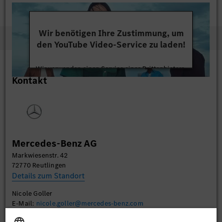
Wir benötigen Ihre Zustimmung, um
den YouTube Video-Service zu laden!
Wir verwenden einen Service eines Drittanbieters,
Kontakt
um Videoinhalte einzubetten. Dieser Service kann
Daten zu Ihren Aktivitäten sammeln. Bitte lesen
Sie die Details durch und stimmen Sie der Nutzung
des Service zu, um dieses Video anzusehen.
Mehr Informationen
Mercedes-Benz AG
Markwiesenstr. 42
Akzeptieren
72770 Reutlingen
Details zum Standort
Nicole Goller
E-Mail:
nicole.goller@mercedes-benz.com