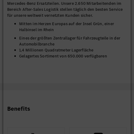
Mercedes-Benz Ersatzteilen. Unsere 2.650 Mitarbeitenden im
Bereich After-Sales Logistik stellen täglich den besten Service
für unsere weltweit vernetzten Kunden sicher.
Mitten im Herzen Europas auf der Insel Grün, einer
Halbinsel im Rhein
Eines der größten Zentrallager für Fahrzeugteile in der
Automobilbranche
1,4 Millionen Quadratmeter Lagerfläche
Gelagertes Sortiment von 650.000 verfügbaren
Ersatzteilen unter Nutzung modernster und innovativster
Lagertechnik
Weitere Außenstandorte in Offenbach an der Queich,
Wörth, Ettlingen und Hatten/Frankreich
#Lagerlogistik
Benefits