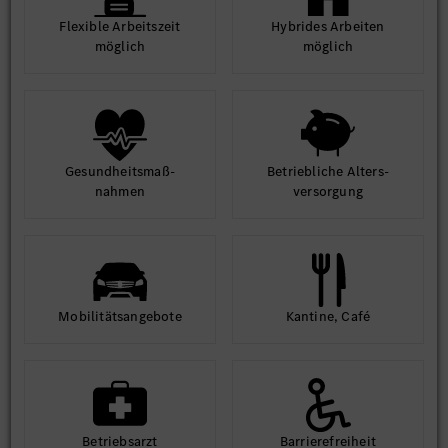
Flexible Arbeits­zeit
Hybrides Arbeiten
möglich
möglich
Gesund­heits­maß­
Betrieb­liche Alters­
nahmen
ver­sorgung
Mobilitäts­angebote
Kantine, Café
Betriebs­arzt
Barriere­frei­heit