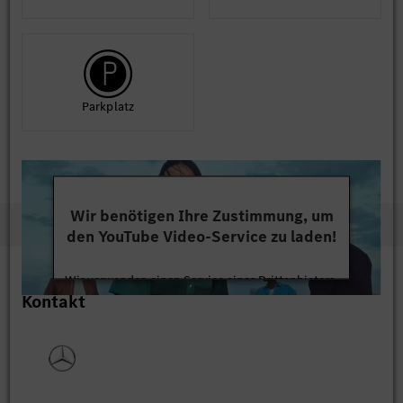
Park­platz
Wir benötigen Ihre Zustimmung, um
den YouTube Video-Service zu laden!
Wir verwenden einen Service eines Drittanbieters,
Kontakt
um Videoinhalte einzubetten. Dieser Service kann
Daten zu Ihren Aktivitäten sammeln. Bitte lesen
Sie die Details durch und stimmen Sie der Nutzung
des Service zu, um dieses Video anzusehen.
Mehr Informationen