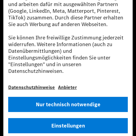
der Welt. Mit der Mercedes-Benz AG gehören wir zu
den größten Anbietern von Premium- und Luxus-Pkw
und Vans. Die Mercedes-Benz Mobility AG bietet
Finanzierung, Leasing, Fahrzeugabos und –miete,
Flottenmanagement, digitale Services rund um Laden
und Bezahlen, die Vermittlung von Versicherungen
sowie innovative Mobilitätsdienstleistungen an.
Mehr erfahren
Technische Support-Hotline
Kontakt
Standorte
Anbieter
Rechtliche Hinweise
Einstellungen