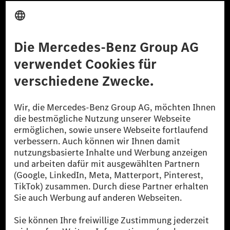
Anbieter
Rechtliche Hinweise
Einstellungen
Datenschutz
Lizenzhinweise Dritter
Barrierefreiheit
© 2026 Mercedes-Benz Group AG. Alle Rechte vorbehalten.
[1] Bilanziell CO₂-neutral bedeutet, dass nicht vermiedene oder nicht
reduzierte CO₂-Emissionen bei der Mercedes-Benz Group durch
zertifizierte Ausgleichsprojekte kompensiert werden.
[2] Renewable Charging ist ein integraler Bestandteil von MB.CHARGE
Public in Europa, den USA, Kanada und China. Sofern an der jeweiligen
Ladestation noch kein Strom aus erneuerbaren Energien vorliegt,
verwendet Renewable Charging Grünstromzertifikate*. Diese stellen
sicher, dass für Ladevorgänge über MB.CHARGE Public eine äquivalente
Strommenge aus erneuerbaren Energien ins Stromnetz eingespeist wird.
Sie stammen ausschließlich aus Wind- und Solarkraftanlagen, die jünger
als sechs Jahre sind.
* Inkl. EKOenergy Ökolabel
* Die angegebenen Werte wurden nach dem vorgeschriebenen
Messverfahren WLTP (Worldwide harmonised Light vehicles Test