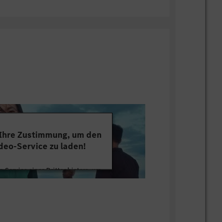
 Ihre Zustimmung, um den
deo-Service zu laden!
 Service eines Drittanbieters, um
tten. Dieser Service kann Daten zu
mmeln. Bitte lesen Sie die Details
ie der Nutzung des Service zu, um
s Video anzusehen.