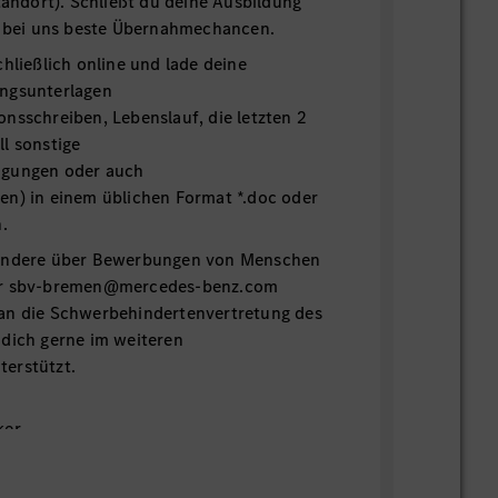
Standort). Schließt du deine Ausbildung
du bei uns beste Übernahmechancen.
chließlich online und lade deine
ngsunterlagen
nsschreiben, Lebenslauf, die letzten 2
l sonstige
igungen oder auch
en) in einem üblichen Format *.doc oder
h.
sondere über Bewerbungen von Menschen
er sbv-bremen@mercedes-benz.com
an die Schwerbehindertenvertretung des
 dich gerne im weiteren
erstützt.
er