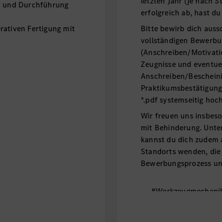
letzten Jahr (je nach 
 und Durchführung
erfolgreich ab, hast 
rativen Fertigung mit
Bitte bewirb dich auss
vollständigen Bewerbu
(Anschreiben/Motivatio
Zeugnisse und eventuel
Anschreiben/Beschein
Praktikumsbestätigung
*.pdf systemseitig hoc
Wir freuen uns insbe
mit Behinderung. Unt
kannst du dich zudem 
Standorts wenden, die
Bewerbungsprozess unt
#Werkzeugmechanik