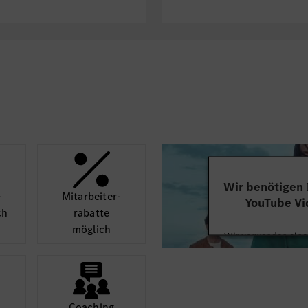
Wir benötigen
­
Mit­arbeiter­
YouTube Vi
ch
rabatte
möglich
Wir verwenden einen
Videoinhalte einzube
Ihren Aktivitäten sa
durch und stimmen S
diese
Coaching