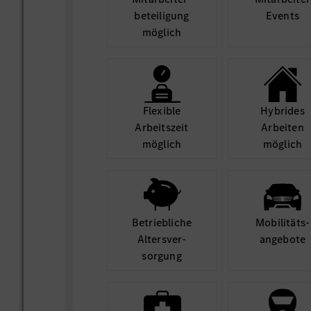
beteili­gung
Events
möglich
Flexible
Hybrides
Arbeits­zeit
Arbeiten
möglich
möglich
Betrieb­liche
Mobilitäts­
Alters­ver­
angebote
sorgung