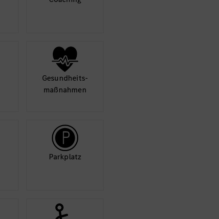
Mehr
Gesund­heits­
maß­nahmen
Park­platz