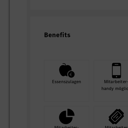
Benefits
Essens­zulagen
Mit­arbeiter
handy mögli
Mit­arbeiter­
Mit­arbeiter