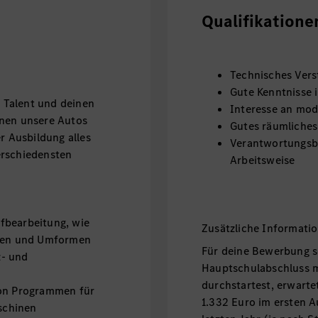
Qualifikatione
Technisches Vers
Gute Kenntnisse 
 Talent und deinen
Interesse an mod
enen unsere Autos
Gutes räumliches
r Ausbildung alles
Verantwortungsbe
erschiedensten
Arbeitsweise
fbearbeitung, wie
Zusätzliche Informati
äsen und Umformen
Für deine Bewerbung s
z- und
Hauptschulabschluss m
durchstartest, erwarte
von Programmen für
1.332 Euro im ersten A
schinen