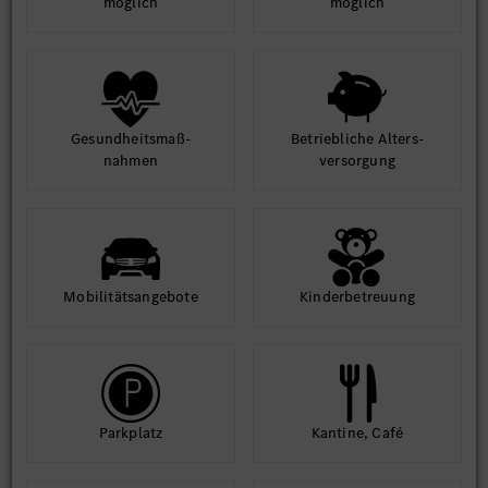
möglich
möglich
Gesund­heits­maß­
Betrieb­liche Alters­
nahmen
ver­sorgung
Mobilitäts­angebote
Kinder­betreuung
Park­platz
Kantine, Café