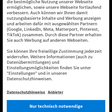
Die Mercedes-Benz Group.
Die Mercedes-Benz Group AG (ehemals Daimler AG)
ist eines der erfolgreichsten Automobilunternehmen
der Welt. Mit der Mercedes-Benz AG gehören wir zu
den größten Anbietern von Premium- und Luxus-Pkw
und Vans. Die Mercedes-Benz Mobility AG bietet
Finanzierung, Leasing, Fahrzeugabos und –miete,
Flottenmanagement, digitale Services rund um Laden
und Bezahlen, die Vermittlung von Versicherungen
sowie innovative Mobilitätsdienstleistungen an.
Mehr erfahren
Technische Support-Hotline
Kontakt
Standorte