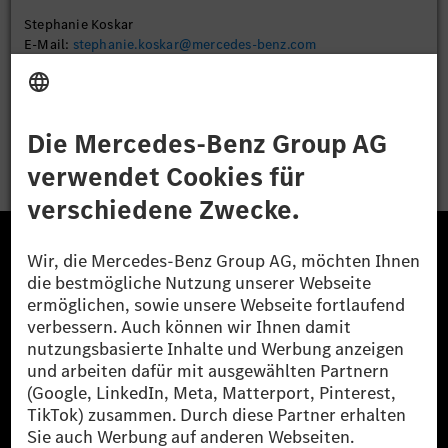
Stephanie Koskar
E-Mail:
stephanie.koskar@mercedes-benz.com
Bewerben
Die Mercedes-Benz Group.
Die Mercedes-Benz Group AG (ehemals Daimler AG)
ist eines der erfolgreichsten Automobilunternehmen
der Welt. Mit der Mercedes-Benz AG gehören wir zu
den größten Anbietern von Premium- und Luxus-Pkw
und Vans. Die Mercedes-Benz Mobility AG bietet
Finanzierung, Leasing, Fahrzeugabos und –miete,