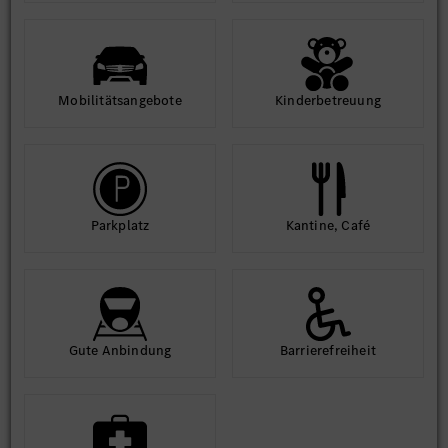
Mobilitäts­angebote
Kinder­betreuung
Park­platz
Kantine, Café
Gute An­bindung
Barriere­frei­heit