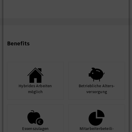
Benefits
Hybrides Arbeiten
Betrieb­liche Alters­
möglich
ver­sorgung
Essens­zulagen
Mit­arbeiter­beteili­