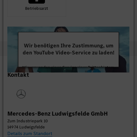
Betriebs­arzt
Wir benötigen Ihre Zustimmung, um
den YouTube Video-Service zu laden!
Wir verwenden einen Service eines Drittanbieters,
Kontakt
um Videoinhalte einzubetten. Dieser Service kann
Daten zu Ihren Aktivitäten sammeln. Bitte lesen
Sie die Details durch und stimmen Sie der Nutzung
des Service zu, um dieses Video anzusehen.
Mehr Informationen
Mercedes-Benz Ludwigsfelde GmbH
Zum Industriepark 10
Akzeptieren
14974 Ludwigsfelde
Details zum Standort