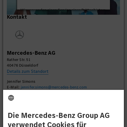
Wir verwenden einen Service eines Drittanbieters,
Kontakt
um Videoinhalte einzubetten. Dieser Service kann
Daten zu Ihren Aktivitäten sammeln. Bitte lesen
Sie die Details durch und stimmen Sie der Nutzung
des Service zu, um dieses Video anzusehen.
Mehr Informationen
Mercedes-Benz AG
Rather Str. 51
Akzeptieren
40476 Düsseldorf
Details zum Standort
Jennifer Simons
E-Mail:
jennifer.simons@mercedes-benz.com
Bewerben