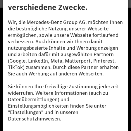
Die Mercedes-Benz Group.
Die Mercedes-Benz Group AG (ehemals Daimler AG)
ist eines der erfolgreichsten Automobilunternehmen
der Welt. Mit der Mercedes-Benz AG gehören wir zu
den größten Anbietern von Premium- und Luxus-Pkw
und Vans. Die Mercedes-Benz Mobility AG bietet
Finanzierung, Leasing, Fahrzeugabos und –miete,
Flottenmanagement, digitale Services rund um Laden
und Bezahlen, die Vermittlung von Versicherungen
sowie innovative Mobilitätsdienstleistungen an.
Mehr erfahren