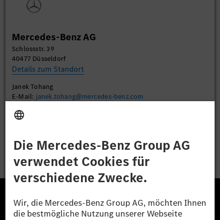
des Service zu, um dieses Video anzusehen.
Mehr Informationen
Mercedes-Benz AG
Schlossstr. 39
Akzeptieren
40477 Düsseldorf
Details zum Standort
Janek Tohang
E-Mail:
janek.tohang@mercedes-benz.com
Bewerben
Die Mercedes-Benz Group.