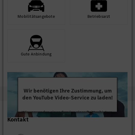
Mobilitäts­angebote
Betriebs­arzt
Gute An­bindung
Wir benötigen Ihre Zustimmung, um
den YouTube Video-Service zu laden!
Wir verwenden einen Service eines Drittanbieters,
Kontakt
um Videoinhalte einzubetten. Dieser Service kann
Daten zu Ihren Aktivitäten sammeln. Bitte lesen
Sie die Details durch und stimmen Sie der Nutzung