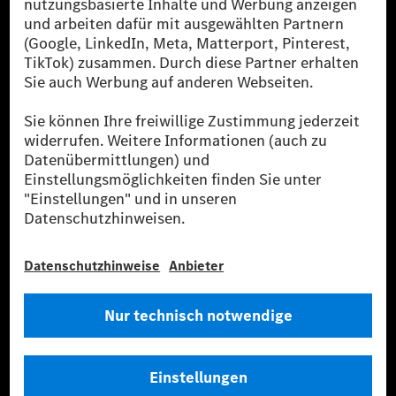
ist eines der erfolgreichsten Automobilunternehmen
der Welt. Mit der Mercedes-Benz AG gehören wir zu
den größten Anbietern von Premium- und Luxus-Pkw
und Vans. Die Mercedes-Benz Mobility AG bietet
Finanzierung, Leasing, Fahrzeugabos und –miete,
Flottenmanagement, digitale Services rund um Laden
und Bezahlen, die Vermittlung von Versicherungen
sowie innovative Mobilitätsdienstleistungen an.
Mehr erfahren
Technische Support-Hotline
Kontakt
Standorte
Anbieter
Rechtliche Hinweise
Einstellungen