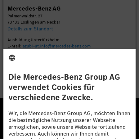
Mehr Informationen
Mercedes-Benz AG
Palmenwaldstr. 27
Akzeptieren
73733 Esslingen am Neckar
Details zum Standort
Ausbildung Untertürkheim
E-Mail:
azubi-ut.info@mercedes-benz.com
Bewerben
Die Mercedes-Benz Group.
Die Mercedes-Benz Group AG (ehemals Daimler AG)