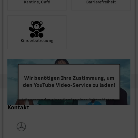
Kantine, Café
Barriere­frei­heit
Kinder­betreuung
Wir benötigen Ihre Zustimmung, um
den YouTube Video-Service zu laden!
Wir verwenden einen Service eines Drittanbieters,
Kontakt
um Videoinhalte einzubetten. Dieser Service kann
Daten zu Ihren Aktivitäten sammeln. Bitte lesen
Sie die Details durch und stimmen Sie der Nutzung
des Service zu, um dieses Video anzusehen.