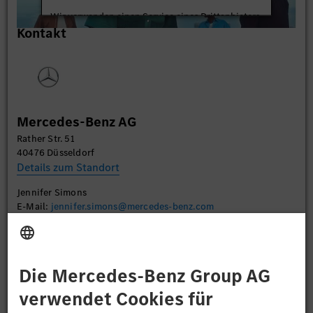
Wir verwenden einen Service eines Drittanbieters,
Kontakt
um Videoinhalte einzubetten. Dieser Service kann
Daten zu Ihren Aktivitäten sammeln. Bitte lesen
Sie die Details durch und stimmen Sie der Nutzung
des Service zu, um dieses Video anzusehen.
Mehr Informationen
Mercedes-Benz AG
Rather Str. 51
Akzeptieren
40476 Düsseldorf
Details zum Standort
Jennifer Simons
E-Mail:
jennifer.simons@mercedes-benz.com
Bewerben