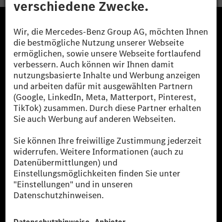
Die Mercedes-Benz Group.
Die Mercedes-Benz Group AG (ehemals Daimler AG)
ist eines der erfolgreichsten Automobilunternehmen
der Welt. Mit der Mercedes-Benz AG gehören wir zu
den größten Anbietern von Premium- und Luxus-Pkw
und Vans. Die Mercedes-Benz Mobility AG bietet
Finanzierung, Leasing, Fahrzeugabos und –miete,
Flottenmanagement, digitale Services rund um Laden
und Bezahlen, die Vermittlung von Versicherungen
sowie innovative Mobilitätsdienstleistungen an.
Mehr erfahren