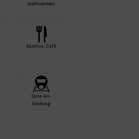
maß­nahmen
Kantine, Café
­
Gute An­
bindung