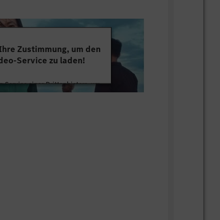
 Ihre Zustimmung, um den
deo-Service zu laden!
 Service eines Drittanbieters, um
tten. Dieser Service kann Daten zu
mmeln. Bitte lesen Sie die Details
ie der Nutzung des Service zu, um
s Video anzusehen.
 Informationen
Akzeptieren