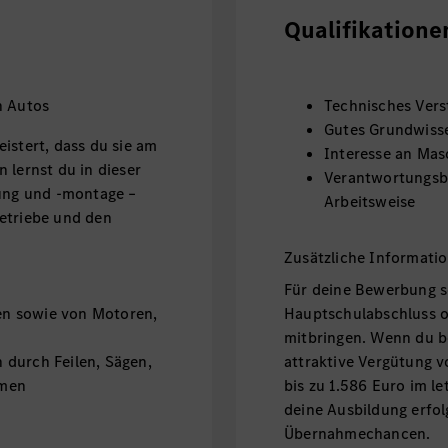
Qualifikatione
n Autos
Technisches Vers
Gutes Grundwiss
istert, dass du sie am
Interesse an Mas
 lernst du in dieser
Verantwortungsbe
gung und -montage –
Arbeitsweise
etriebe und den
Zusätzliche Informati
Für deine Bewerbung s
n sowie von Motoren,
Hauptschulabschluss o
mitbringen. Wenn du be
 durch Feilen, Sägen,
attraktive Vergütung v
rmen
bis zu 1.586 Euro im le
deine Ausbildung erfol
Übernahmechancen.