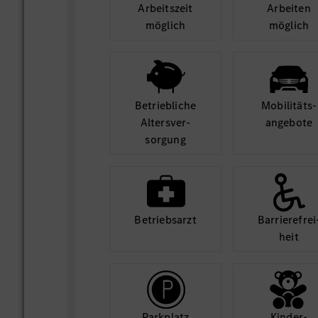
Arbeits­zeit
Arbeiten
möglich
möglich
Betrieb­liche
Mobilitäts­
Alters­ver­
angebote
sorgung
Betriebs­arzt
Barriere­frei
heit
Park­platz
Kinder­