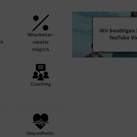
Wir benötigen
­
Mit­arbeiter­
YouTube Vi
ch
rabatte
möglich
Wir verwenden einen
Videoinhalte einzube
Ihren Aktivitäten sa
durch und stimmen S
diese
Coaching
Mehr
Gesund­heits­