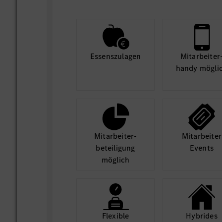
Essens­zulagen
Mit­arbeiter
handy mögli
Mit­arbeiter­
Mit­arbeiter
beteili­gung
Events
möglich
Flexible
Hybrides