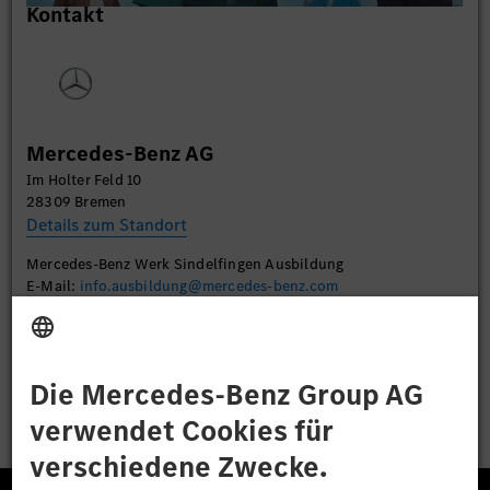
Kontakt
um Videoinhalte einzubetten. Dieser Service kann
Daten zu Ihren Aktivitäten sammeln. Bitte lesen
Sie die Details durch und stimmen Sie der Nutzung
des Service zu, um dieses Video anzusehen.
Mehr Informationen
Mercedes-Benz AG
Im Holter Feld 10
Akzeptieren
28309 Bremen
Details zum Standort
Mercedes-Benz Werk Sindelfingen Ausbildung
E-Mail:
info.ausbildung@mercedes-benz.com
Bewerben