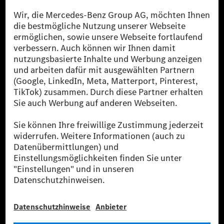
Die Mercedes-Benz Group.
Die Mercedes-Benz Group AG (ehemals Daimler AG)
ist eines der erfolgreichsten Automobilunternehmen
der Welt. Mit der Mercedes-Benz AG gehören wir zu
den größten Anbietern von Premium- und Luxus-Pkw
und Vans. Die Mercedes-Benz Mobility AG bietet
Finanzierung, Leasing, Fahrzeugabos und –miete,
Flottenmanagement, digitale Services rund um Laden
und Bezahlen, die Vermittlung von Versicherungen
sowie innovative Mobilitätsdienstleistungen an.
Mehr erfahren
Technische Support-Hotline
Kontakt
Standorte