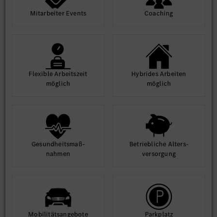
Mit­arbeiter Events
Coaching
Flexible Arbeits­zeit
Hybrides Arbeiten
möglich
möglich
Gesund­heits­maß­
Betrieb­liche Alters­
nahmen
ver­sorgung
Mobilitäts­angebote
Park­platz