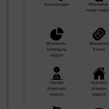
Essens­zulagen
Mit­arbeiter
handy mögli
Mit­arbeiter­
Mit­arbeiter
beteili­gung
Events
möglich
Flexible
Hybrides
Arbeits­zeit
Arbeiten
möglich
möglich