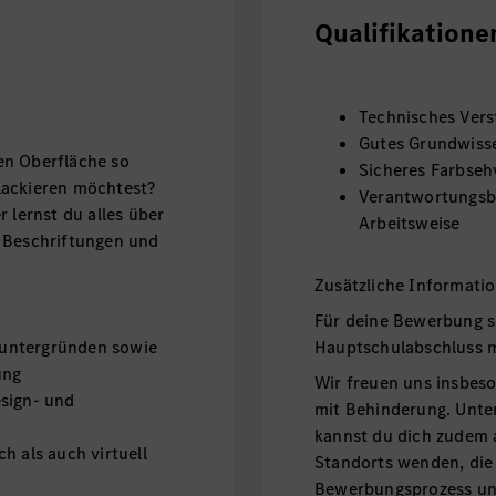
Qualifikatione
Technisches Vers
Gutes Grundwiss
en Oberfläche so
Sicheres Farbse
t lackieren möchtest?
Verantwortungsbe
 lernst du alles über
Arbeitsweise
, Beschriftungen und
Zusätzliche Informati
Für deine Bewerbung s
untergründen sowie
Hauptschulabschluss 
ung
Wir freuen uns insbe
esign- und
mit Behinderung. Unte
kannst du dich zudem 
h als auch virtuell
Standorts wenden, die
Bewerbungsprozess unt