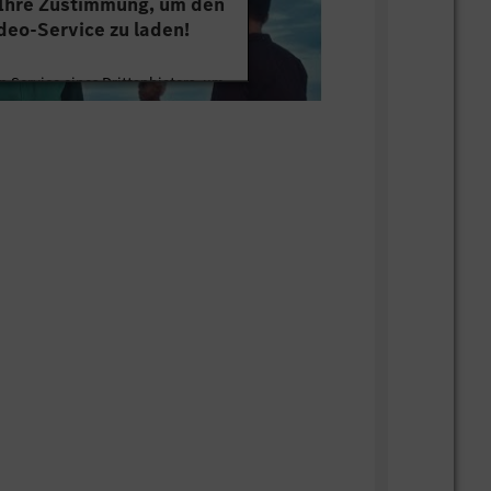
 Ihre Zustimmung, um den
deo-Service zu laden!
 Service eines Drittanbieters, um
tten. Dieser Service kann Daten zu
mmeln. Bitte lesen Sie die Details
ie der Nutzung des Service zu, um
s Video anzusehen.
 Informationen
Akzeptieren