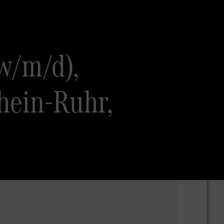
w/m/d),
hein-Ruhr,