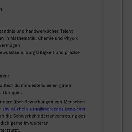
n
tändnis und handwerkliches Talent
en in Mathematik, Chemie und Physik
hvermögen
wusstsein, Sorgfältigkeit und präzise
onen:
olltest du mindestens einen guten
mitbringen.
sondere über Bewerbungen von Menschen
r
sbv-nl-rhein-ruhr@mercedes-benz.com
an die Schwerbehindertenvertretung des
 dich gerne im weiteren
erstützt.