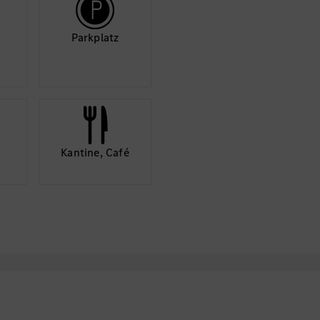
Park­platz
Kantine, Café