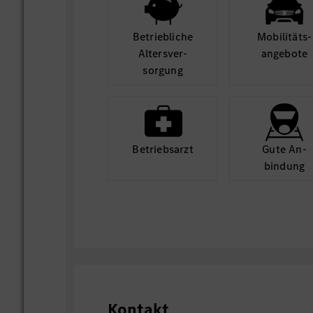
Betrieb­liche
Mobilitäts­
Alters­ver­
angebote
sorgung
Betriebs­arzt
Gute An­
bindung
Kontakt