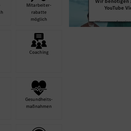
Wir benötigen
­
Mit­arbeiter­
YouTube Vi
ch
rabatte
möglich
Wir verwenden einen
Videoinhalte einzube
Ihren Aktivitäten sa
durch und stimmen S
diese
Coaching
Mehr
Gesund­heits­
maß­nahmen