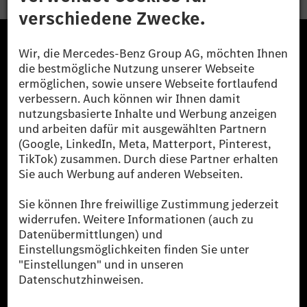
Die Mercedes-Benz Group.
Die Mercedes-Benz Group AG (ehemals Daimler AG)
ist eines der erfolgreichsten Automobilunternehmen
der Welt. Mit der Mercedes-Benz AG gehören wir zu
den größten Anbietern von Premium- und Luxus-Pkw
und Vans. Die Mercedes-Benz Mobility AG bietet
Finanzierung, Leasing, Fahrzeugabos und –miete,
Flottenmanagement, digitale Services rund um Laden
und Bezahlen, die Vermittlung von Versicherungen
sowie innovative Mobilitätsdienstleistungen an.
Mehr erfahren