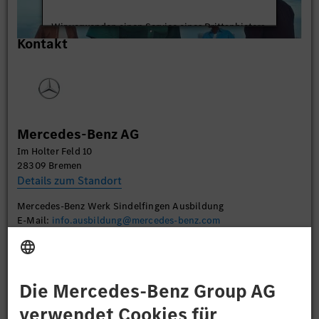
Wir verwenden einen Service eines Drittanbieters,
Kontakt
um Videoinhalte einzubetten. Dieser Service kann
Daten zu Ihren Aktivitäten sammeln. Bitte lesen
Sie die Details durch und stimmen Sie der Nutzung
des Service zu, um dieses Video anzusehen.
Mehr Informationen
Mercedes-Benz AG
Im Holter Feld 10
Akzeptieren
28309 Bremen
Details zum Standort
Mercedes-Benz Werk Sindelfingen Ausbildung
E-Mail:
info.ausbildung@mercedes-benz.com
Bewerben