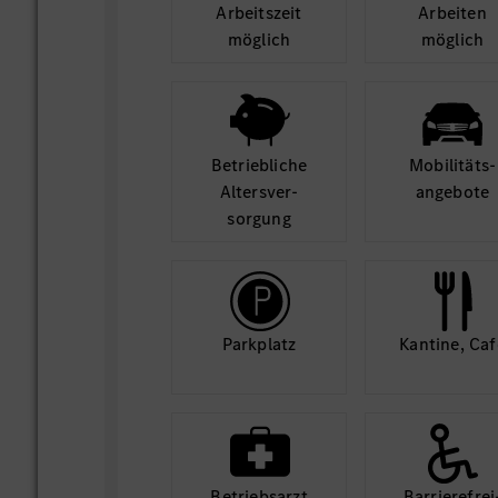
Arbeits­zeit
Arbeiten
möglich
möglich
Betrieb­liche
Mobilitäts­
Alters­ver­
angebote
sorgung
Park­platz
Kantine, Caf
Betriebs­arzt
Barriere­frei