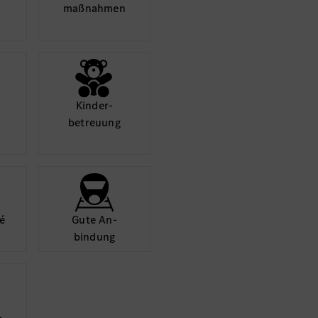
maß­nahmen
Kinder­
betreuung
é
Gute An­
bindung
­