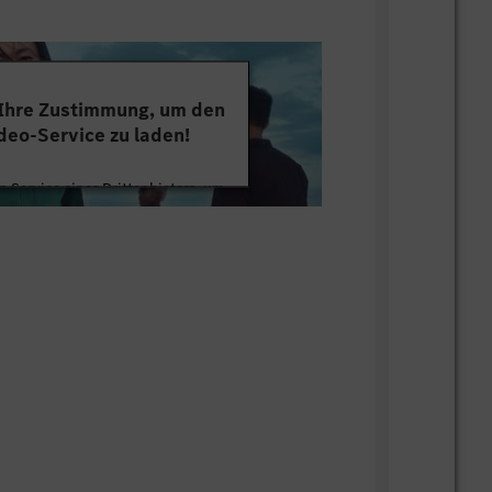
 Ihre Zustimmung, um den
deo-Service zu laden!
 Service eines Drittanbieters, um
tten. Dieser Service kann Daten zu
mmeln. Bitte lesen Sie die Details
ie der Nutzung des Service zu, um
s Video anzusehen.
 Informationen
Akzeptieren