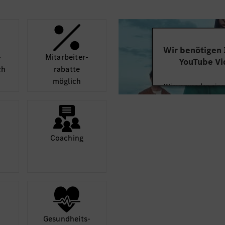
Wir benötigen
­
Mit­arbeiter­
YouTube Vi
ch
rabatte
möglich
Wir verwenden einen
Videoinhalte einzube
Ihren Aktivitäten sa
durch und stimmen S
diese
Coaching
Mehr
Gesund­heits­