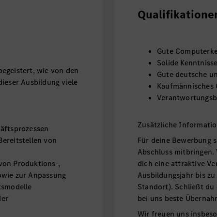
Qualifikatione
Gute Computerke
Solide Kenntniss
egeistert, wie von den
Gute deutsche un
ieser Ausbildung viele
Kaufmännisches 
Verantwortungsbe
Zusätzliche Informati
häftsprozessen
ereitstellen von
Für deine Bewerbung s
Abschluss mitbringen. 
von Produktions-,
dich eine attraktive V
owie zur Anpassung
Ausbildungsjahr bis zu 
tsmodelle
Standort). Schließt du
der
bei uns beste Überna
Wir freuen uns insbe