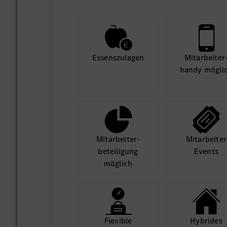
Essens­zulagen
Mit­arbeiter
handy mögli
Mit­arbeiter­
Mit­arbeiter
beteili­gung
Events
möglich
Flexible
Hybrides