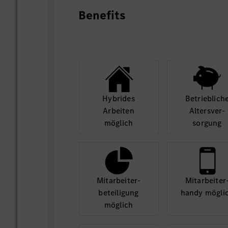
Benefits
Hybrides
Betrieb­lich
Arbeiten
Alters­ver­
möglich
sorgung
Mit­arbeiter­
Mit­arbeiter
beteili­gung
handy mögli
möglich