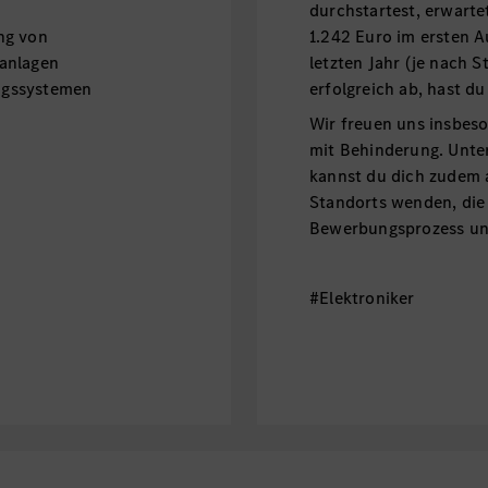
durchstartest, erwarte
ng von
1.242 Euro im ersten A
sanlagen
letzten Jahr (je nach 
ngssystemen
erfolgreich ab, hast 
Wir freuen uns insbe
mit Behinderung. Unt
kannst du dich zudem 
Standorts wenden, die
Bewerbungsprozess unt
#Elektroniker