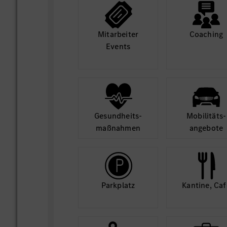
Mit­arbeiter
Coaching
Events
Gesund­heits­
Mobilitäts­
maß­nahmen
angebote
Park­platz
Kantine, Caf