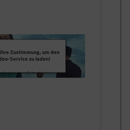
 Ihre Zustimmung, um den
deo-Service zu laden!
 Service eines Drittanbieters, um
tten. Dieser Service kann Daten zu
mmeln. Bitte lesen Sie die Details
ie der Nutzung des Service zu, um
s Video anzusehen.
 Informationen
Akzeptieren