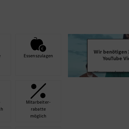
Wir benötigen
e
Essens­zulagen
YouTube Vi
Wir verwenden einen
Videoinhalte einzube
Ihren Aktivitäten sa
durch und stimmen S
diese
­
Mit­arbeiter­
ch
rabatte
Mehr
möglich