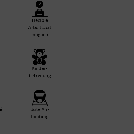
Flexible
Arbeits­zeit
möglich
Kinder­
betreuung
é
Gute An­
bindung