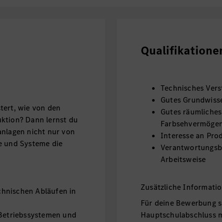
Qualifikatione
Technisches Vers
Gutes Grundwiss
tert, wie von den
Gutes räumliches
ktion? Dann lernst du
Farbsehvermöge
anlagen nicht nur von
Interesse an Pro
e und Systeme die
Verantwortungsbe
Arbeitsweise
Zusätzliche Informati
hnischen Abläufen in
Für deine Bewerbung s
 Betriebssystemen und
Hauptschulabschluss m