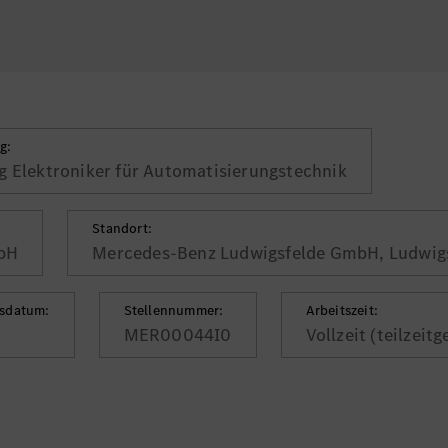
g:
g Elektroniker für Automatisierungstechnik
Standort:
bH
Mercedes-Benz Ludwigsfelde GmbH, Ludwig
gsdatum:
Stellennummer:
Arbeitszeit:
MER00044I0
Vollzeit (teilzeit