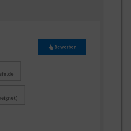
Bewerben
sfelde
geeignet)