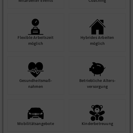
Mit­arbeiter Events
Coaching
Flexible Arbeits­zeit
Hybrides Arbeiten
möglich
möglich
Gesund­heits­maß­
Betrieb­liche Alters­
nahmen
ver­sorgung
Mobilitäts­angebote
Kinder­betreuung