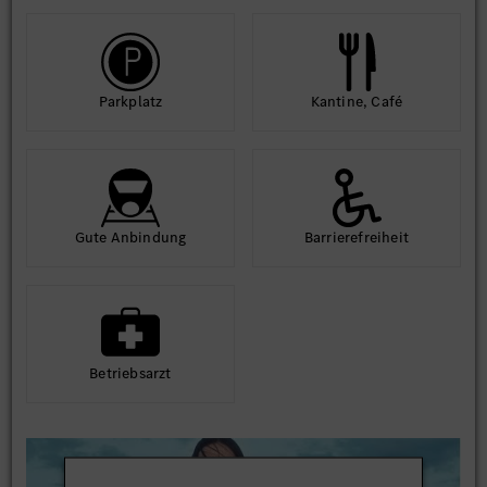
Park­platz
Kantine, Café
Gute An­bindung
Barriere­frei­heit
Betriebs­arzt