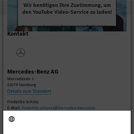
Wir benötigen Ihre Zustimmung, um
den YouTube Video-Service zu laden!
Wir verwenden einen Service eines Drittanbieters,
Kontakt
um Videoinhalte einzubetten. Dieser Service kann
Daten zu Ihren Aktivitäten sammeln. Bitte lesen
Sie die Details durch und stimmen Sie der Nutzung
des Service zu, um dieses Video anzusehen.
Mehr Informationen
Mercedes-Benz AG
Mercedesstr. 1
Akzeptieren
21079 Hamburg
Details zum Standort
Frederike Schütz
E-Mail:
frederike.schuetz@mercedes-benz.com