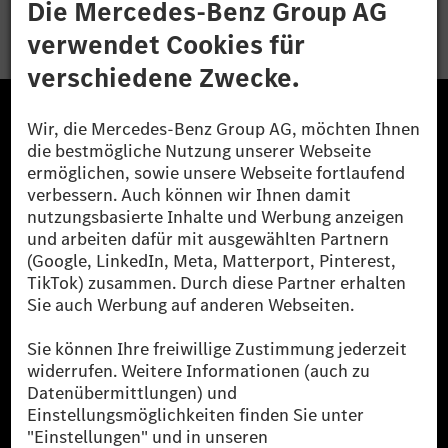
Bewerben
Die Mercedes-Benz Group.
Die Mercedes-Benz Group AG (ehemals Daimler AG)
ist eines der erfolgreichsten Automobilunternehmen
der Welt. Mit der Mercedes-Benz AG gehören wir zu
den größten Anbietern von Premium- und Luxus-Pkw
und Vans. Die Mercedes-Benz Mobility AG bietet
Finanzierung, Leasing, Fahrzeugabos und –miete,
Flottenmanagement, digitale Services rund um Laden
und Bezahlen, die Vermittlung von Versicherungen
sowie innovative Mobilitätsdienstleistungen an.
Mehr erfahren