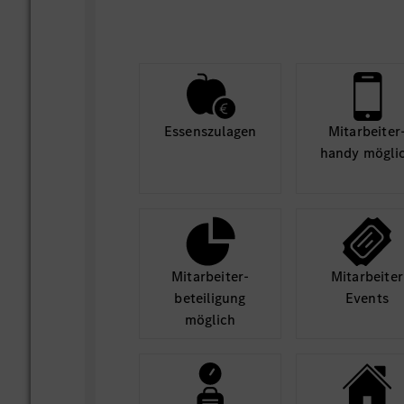
Essens­zulagen
Mit­arbeiter
handy mögli
Mit­arbeiter­
Mit­arbeiter
beteili­gung
Events
möglich