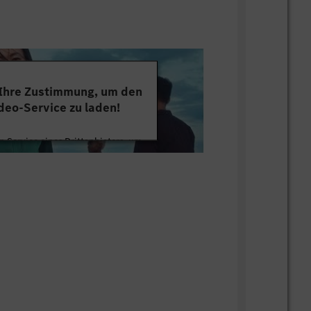
 Ihre Zustimmung, um den
deo-Service zu laden!
 Service eines Drittanbieters, um
tten. Dieser Service kann Daten zu
mmeln. Bitte lesen Sie die Details
ie der Nutzung des Service zu, um
s Video anzusehen.
 Informationen
Akzeptieren