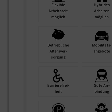
Flexible
Hybrides
Arbeits­zeit
Arbeiten
möglich
möglich
Betrieb­liche
Mobilitäts­
Alters­ver­
angebote
sorgung
Barriere­frei­
Gute An­
heit
bindung