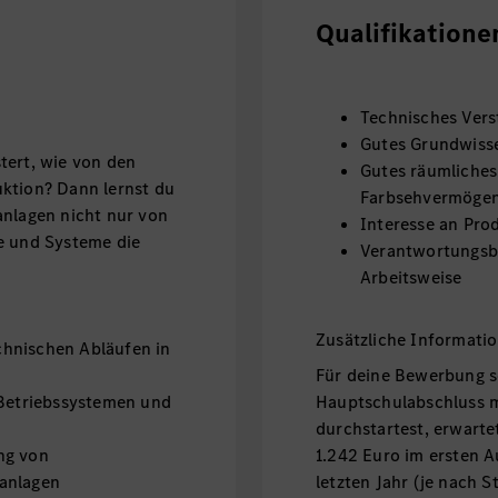
Qualifikatione
Technisches Vers
Gutes Grundwiss
tert, wie von den
Gutes räumliches
ktion? Dann lernst du
Farbsehvermöge
anlagen nicht nur von
Interesse an Pro
e und Systeme die
Verantwortungsbe
Arbeitsweise
Zusätzliche Informati
hnischen Abläufen in
Für deine Bewerbung s
 Betriebssystemen und
Hauptschulabschluss m
durchstartest, erwarte
ng von
1.242 Euro im ersten A
sanlagen
letzten Jahr (je nach 