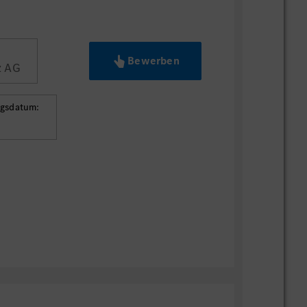
Bewerben
z AG
ngsdatum: