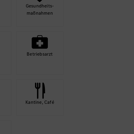
Gesund­heits­
maß­nahmen
Betriebs­arzt
Kantine, Café