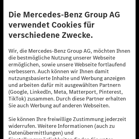
Anbieter
Rechtliche Hinweise
Einstellungen
Datenschutz
Lizenzhinweise Dritter
Barrierefreiheit
© 2026 Mercedes-Benz Group AG. Alle Rechte vorbehalten.
[1] Bilanziell CO₂-neutral bedeutet, dass nicht vermiedene oder nicht
reduzierte CO₂-Emissionen bei der Mercedes-Benz Group durch
zertifizierte Ausgleichsprojekte kompensiert werden.
[2] Renewable Charging ist ein integraler Bestandteil von MB.CHARGE
Public in Europa, den USA, Kanada und China. Sofern an der jeweiligen
Ladestation noch kein Strom aus erneuerbaren Energien vorliegt,
verwendet Renewable Charging Grünstromzertifikate*. Diese stellen
sicher, dass für Ladevorgänge über MB.CHARGE Public eine äquivalente
Strommenge aus erneuerbaren Energien ins Stromnetz eingespeist wird.
Sie stammen ausschließlich aus Wind- und Solarkraftanlagen, die jünger
als sechs Jahre sind.
* Inkl. EKOenergy Ökolabel
* Die angegebenen Werte wurden nach dem vorgeschriebenen
Messverfahren WLTP (Worldwide harmonised Light vehicles Test