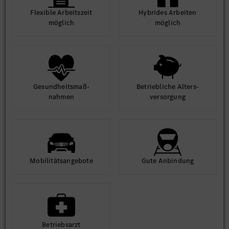
Flexible Arbeits­zeit
Hybrides Arbeiten
möglich
möglich
Gesund­heits­maß­
Betrieb­liche Alters­
nahmen
ver­sorgung
Mobilitäts­angebote
Gute An­bindung
Betriebs­arzt