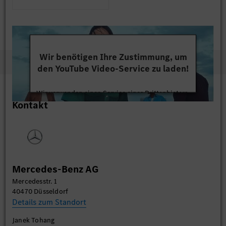
Wir benötigen Ihre Zustimmung, um
den YouTube Video-Service zu laden!
Wir verwenden einen Service eines Drittanbieters,
Kontakt
um Videoinhalte einzubetten. Dieser Service kann
Daten zu Ihren Aktivitäten sammeln. Bitte lesen
Sie die Details durch und stimmen Sie der Nutzung
des Service zu, um dieses Video anzusehen.
Mehr Informationen
Mercedes-Benz AG
Mercedesstr. 1
Akzeptieren
40470 Düsseldorf
Details zum Standort
Janek Tohang