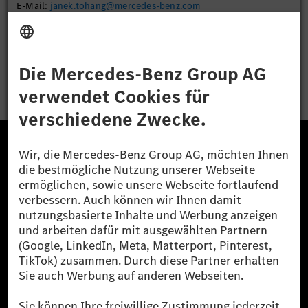
E-Mail:
janek.tohang@mercedes-benz.com
Bewerben
Die Mercedes-Benz Group.
Die Mercedes-Benz Group AG (ehemals Daimler AG)
ist eines der erfolgreichsten Automobilunternehmen
der Welt. Mit der Mercedes-Benz AG gehören wir zu
den größten Anbietern von Premium- und Luxus-Pkw
und Vans. Die Mercedes-Benz Mobility AG bietet
Finanzierung, Leasing, Fahrzeugabos und –miete,
Flottenmanagement, digitale Services rund um Laden
und Bezahlen, die Vermittlung von Versicherungen