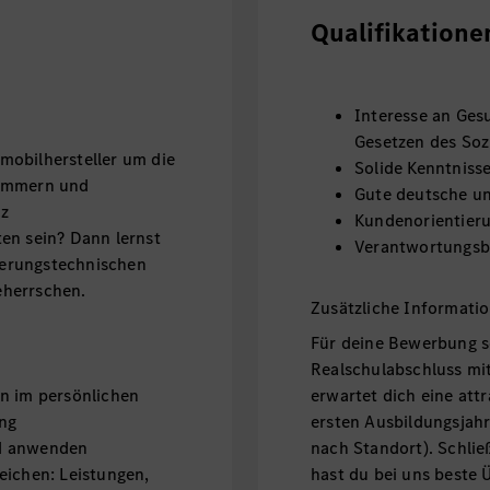
Qualifikatione
Interesse an Ges
Gesetzen des Soz
mobilhersteller um die
Solide Kenntniss
kümmern und
Gute deutsche un
nz
Kundenorientier
en sein? Dann lernst
Verantwortungsbe
cherungstechnischen
eherrschen.
Zusätzliche Informati
Für deine Bewerbung s
Realschulabschluss mit
en im persönlichen
erwartet dich eine att
ng
ersten Ausbildungsjahr 
nd anwenden
nach Standort). Schlie
eichen: Leistungen,
hast du bei uns beste