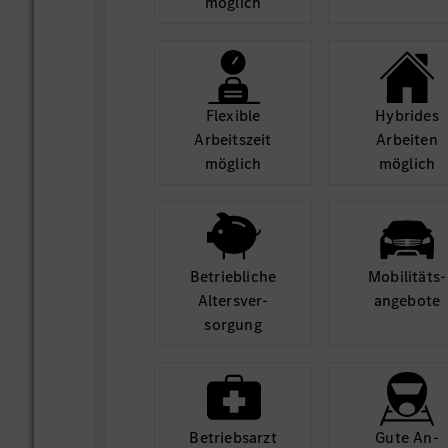
möglich
Flexible
Hybrides
Arbeits­zeit
Arbeiten
möglich
möglich
Betrieb­liche
Mobilitäts­
Alters­ver­
angebote
sorgung
Betriebs­arzt
Gute An­