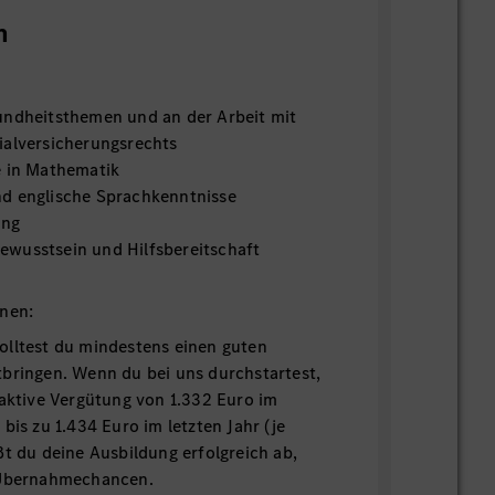
n
undheitsthemen und an der Arbeit mit
ialversicherungsrechts
e in Mathematik
d englische Sprachkenntnisse
ung
wusstsein und Hilfsbereitschaft
onen:
olltest du mindestens einen guten
bringen. Wenn du bei uns durchstartest,
raktive Vergütung von 1.332 Euro im
bis zu 1.434 Euro im letzten Jahr (je
ßt du deine Ausbildung erfolgreich ab,
 Übernahmechancen.