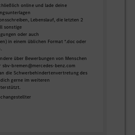
chließlich online und lade deine
ngsunterlagen
nsschreiben, Lebenslauf, die letzten 2
l sonstige
igungen oder auch
en) in einem üblichen Format *.doc oder
h.
sondere über Bewerbungen von Menschen
er sbv-bremen@mercedes-benz.com
an die Schwerbehindertenvertretung des
 dich gerne im weiteren
erstützt.
changestellter