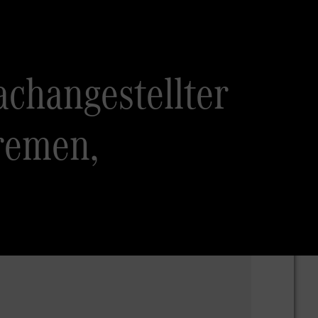
achangestellter
remen,