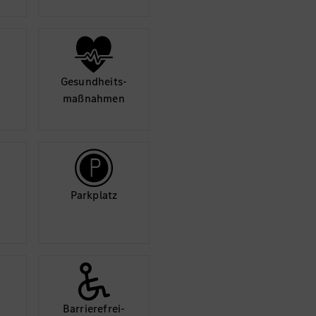
Gesund­heits­
maß­nahmen
Park­platz
Barriere­frei­