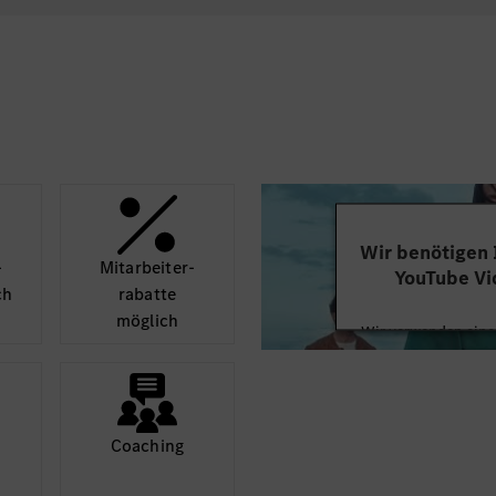
Wir benötigen
­
Mit­arbeiter­
YouTube Vi
ch
rabatte
möglich
Wir verwenden einen
Videoinhalte einzube
Ihren Aktivitäten sa
durch und stimmen S
diese
Coaching
Mehr