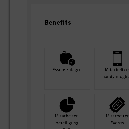
Benefits
Essens­zulagen
Mit­arbeiter
handy mögli
Mit­arbeiter­
Mit­arbeiter
beteili­gung
Events