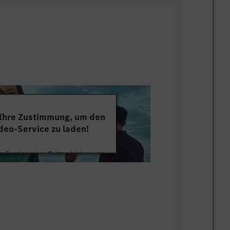
 Ihre Zustimmung, um den
deo-Service zu laden!
 Service eines Drittanbieters, um
tten. Dieser Service kann Daten zu
mmeln. Bitte lesen Sie die Details
ie der Nutzung des Service zu, um
s Video anzusehen.
 Informationen