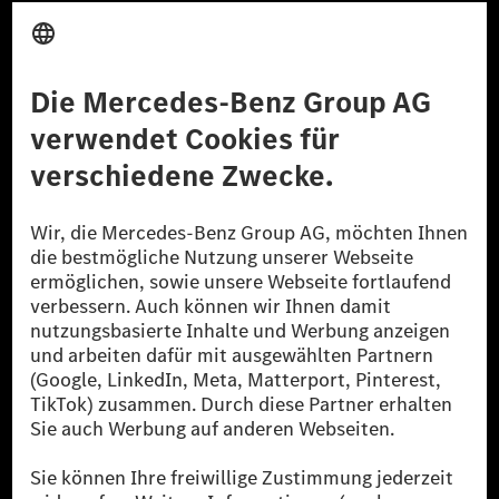
Anbieter
Rechtliche Hinweise
Einstellungen
Datenschutz
Lizenzhinweise Dritter
Barrierefreiheit
© 2026 Mercedes-Benz Group AG. Alle Rechte vorbehalten.
[1] Bilanziell CO₂-neutral bedeutet, dass nicht vermiedene oder nicht
reduzierte CO₂-Emissionen bei der Mercedes-Benz Group durch
zertifizierte Ausgleichsprojekte kompensiert werden.
[2] Renewable Charging ist ein integraler Bestandteil von MB.CHARGE
Public in Europa, den USA, Kanada und China. Sofern an der jeweiligen
Ladestation noch kein Strom aus erneuerbaren Energien vorliegt,
verwendet Renewable Charging Grünstromzertifikate*. Diese stellen
sicher, dass für Ladevorgänge über MB.CHARGE Public eine äquivalente
Strommenge aus erneuerbaren Energien ins Stromnetz eingespeist wird.
Sie stammen ausschließlich aus Wind- und Solarkraftanlagen, die jünger
als sechs Jahre sind.
* Inkl. EKOenergy Ökolabel
* Die angegebenen Werte wurden nach dem vorgeschriebenen
Messverfahren WLTP (Worldwide harmonised Light vehicles Test