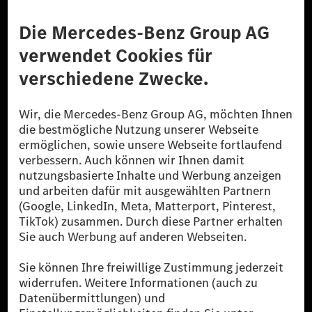
Anbieter
Rechtliche Hinweise
Einstellungen
Datenschutz
Lizenzhinweise Dritter
Barrierefreiheit
© 2026 Mercedes-Benz Group AG. Alle Rechte vorbehalten.
[1] Bilanziell CO₂-neutral bedeutet, dass nicht vermiedene oder nicht
reduzierte CO₂-Emissionen bei der Mercedes-Benz Group durch
zertifizierte Ausgleichsprojekte kompensiert werden.
[2] Renewable Charging ist ein integraler Bestandteil von MB.CHARGE
Public in Europa, den USA, Kanada und China. Sofern an der jeweiligen
Ladestation noch kein Strom aus erneuerbaren Energien vorliegt,
verwendet Renewable Charging Grünstromzertifikate*. Diese stellen
sicher, dass für Ladevorgänge über MB.CHARGE Public eine äquivalente
Strommenge aus erneuerbaren Energien ins Stromnetz eingespeist wird.
Sie stammen ausschließlich aus Wind- und Solarkraftanlagen, die jünger
als sechs Jahre sind.
* Inkl. EKOenergy Ökolabel
* Die angegebenen Werte wurden nach dem vorgeschriebenen
Messverfahren WLTP (Worldwide harmonised Light vehicles Test