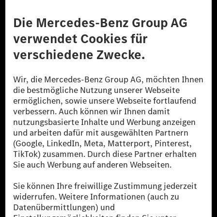
Anbieter
Rechtliche Hinweise
Einstellungen
Datenschutz
Lizenzhinweise Dritter
Barrierefreiheit
© 2026 Mercedes-Benz Group AG. Alle Rechte vorbehalten.
[1] Bilanziell CO₂-neutral bedeutet, dass nicht vermiedene oder nicht
reduzierte CO₂-Emissionen bei der Mercedes-Benz Group durch
zertifizierte Ausgleichsprojekte kompensiert werden.
[2] Renewable Charging ist ein integraler Bestandteil von MB.CHARGE
Public in Europa, den USA, Kanada und China. Sofern an der jeweiligen
Ladestation noch kein Strom aus erneuerbaren Energien vorliegt,
verwendet Renewable Charging Grünstromzertifikate*. Diese stellen
sicher, dass für Ladevorgänge über MB.CHARGE Public eine äquivalente
Strommenge aus erneuerbaren Energien ins Stromnetz eingespeist wird.
Sie stammen ausschließlich aus Wind- und Solarkraftanlagen, die jünger
als sechs Jahre sind.
* Inkl. EKOenergy Ökolabel
* Die angegebenen Werte wurden nach dem vorgeschriebenen
Messverfahren WLTP (Worldwide harmonised Light vehicles Test