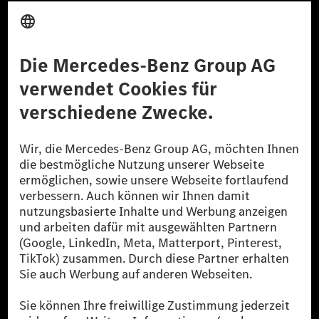
Anbieter
Rechtliche Hinweise
Einstellungen
Datenschutz
Lizenzhinweise Dritter
Barrierefreiheit
© 2026 Mercedes-Benz Group AG. Alle Rechte vorbehalten.
[1] Bilanziell CO₂-neutral bedeutet, dass nicht vermiedene oder nicht
reduzierte CO₂-Emissionen bei der Mercedes-Benz Group durch
zertifizierte Ausgleichsprojekte kompensiert werden.
[2] Renewable Charging ist ein integraler Bestandteil von MB.CHARGE
Public in Europa, den USA, Kanada und China. Sofern an der jeweiligen
Ladestation noch kein Strom aus erneuerbaren Energien vorliegt,
verwendet Renewable Charging Grünstromzertifikate*. Diese stellen
sicher, dass für Ladevorgänge über MB.CHARGE Public eine äquivalente
Strommenge aus erneuerbaren Energien ins Stromnetz eingespeist wird.
Sie stammen ausschließlich aus Wind- und Solarkraftanlagen, die jünger
als sechs Jahre sind.
* Inkl. EKOenergy Ökolabel
* Die angegebenen Werte wurden nach dem vorgeschriebenen
Messverfahren WLTP (Worldwide harmonised Light vehicles Test