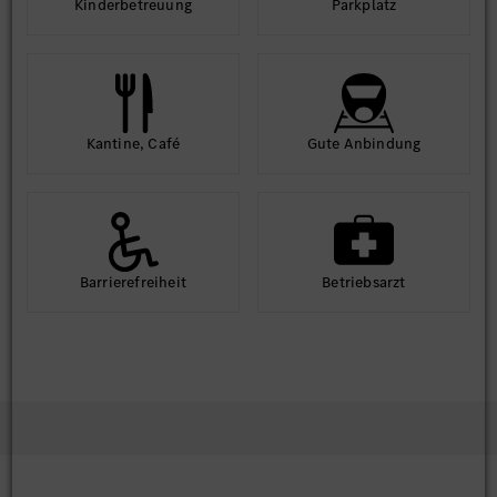
Kinder­betreuung
Park­platz
Kantine, Café
Gute An­bindung
Barriere­frei­heit
Betriebs­arzt