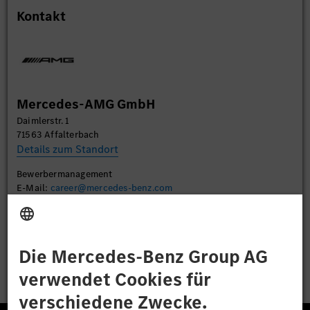
Kontakt
Mercedes-AMG GmbH
Daimlerstr. 1
71563 Affalterbach
Details zum Standort
Bewerbermanagement
E-Mail:
career@mercedes-benz.com
Bewerben