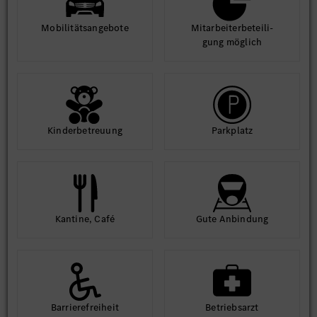
Mobilitäts­angebote
Mit­arbeiter­beteili­
gung möglich
Kinder­betreuung
Park­platz
Kantine, Café
Gute An­bindung
Barriere­frei­heit
Betriebs­arzt