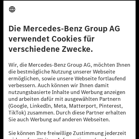
Anbieter
Rechtliche Hinweise
Einstellungen
Datenschutz
Lizenzhinweise Dritter
Barrierefreiheit
© 2026 Mercedes-Benz Group AG. Alle Rechte vorbehalten.
[1] Bilanziell CO₂-neutral bedeutet, dass nicht vermiedene oder nicht
reduzierte CO₂-Emissionen bei der Mercedes-Benz Group durch
zertifizierte Ausgleichsprojekte kompensiert werden.
[2] Renewable Charging ist ein integraler Bestandteil von MB.CHARGE
Public in Europa, den USA, Kanada und China. Sofern an der jeweiligen
Ladestation noch kein Strom aus erneuerbaren Energien vorliegt,
verwendet Renewable Charging Grünstromzertifikate*. Diese stellen
sicher, dass für Ladevorgänge über MB.CHARGE Public eine äquivalente
Strommenge aus erneuerbaren Energien ins Stromnetz eingespeist wird.
Sie stammen ausschließlich aus Wind- und Solarkraftanlagen, die jünger
als sechs Jahre sind.
* Inkl. EKOenergy Ökolabel
* Die angegebenen Werte wurden nach dem vorgeschriebenen
Messverfahren WLTP (Worldwide harmonised Light vehicles Test